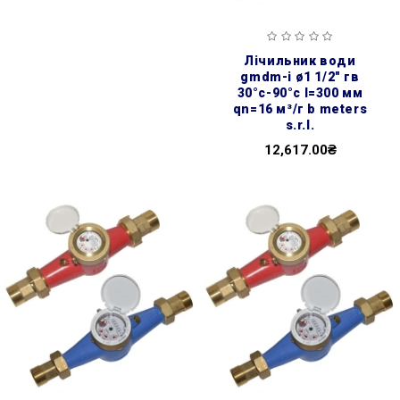
лічильник води
gmdm-i ø1 1/2″ гв
30°с-90°с l=300 мм
qn=16 м³/г b meters
s.r.l.
12,617.00₴