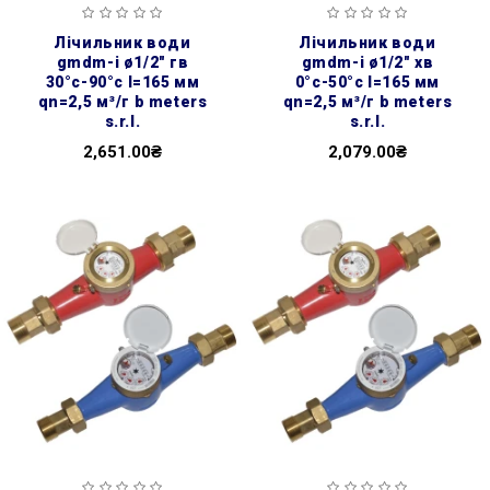
лічильник води
лічильник води
gmdm-i ø1/2″ гв
gmdm-i ø1/2″ хв
30°с-90°с l=165 мм
0°с-50°с l=165 мм
qn=2,5 м³/г b meters
qn=2,5 м³/г b meters
s.r.l.
s.r.l.
2,651.00₴
2,079.00₴