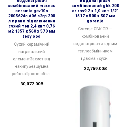
водонагрівач
водонагрівач
комбінований maxeau
комбінований gbk 200
ceramic gcv10s
or rnv9 2 х 1,0 квт 1/2″
2005624c d06 s2rp 200
1517 x 500 x 507 мм
л праве підключення
gorenje
сухий тен 2,4 квт 0,76
Gorenje GBK OR —
м2 1357 x 560 x 570 мм
tesy ood
комбінований
водонагрівач з одним
Сухий керамічний
теплообмінником
нагрівальний
і двома «сухи..
елементЗахист від
накипуБезшумна
22,759.00₴
роботаПросте обсл..
30,072.00₴