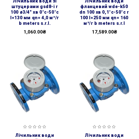
лічильник води зі
лічильник води
штуцерами gsd8-i r
фланцевий wde-k50
100 ø3/4″ хв 0°с-50°с
dn 100 хв 0,1°с-50°с r
l=130 мм qn= 4,0 м³/г
100 l=250 мм qn= 160
b meters s.r.l.
м³/г b meters s.r.l
1,060.00₴
17,589.00₴
лічильник води
лічильник води