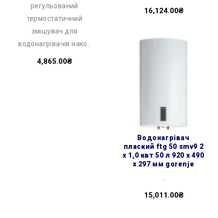
регульований
16,124.00₴
термостатичний
змішувач для
водонагрівачів нако..
4,865.00₴
водонагрівач
плаский ftg 50 smv9 2
х 1,0 квт 50 л 920 x 490
x 297 мм gorenje
..
15,011.00₴