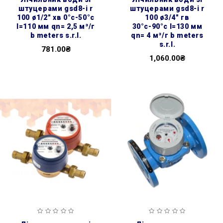
штуцерами gsd8-i r
штуцерами gsd8-i r
100 ø1/2″ хв 0°с-50°с
100 ø3/4″ гв
l=110 мм qn= 2,5 м³/г
30°с-90°с l=130 мм
b meters s.r.l.
qn= 4 м³/г b meters
s.r.l.
781.00₴
1,060.00₴