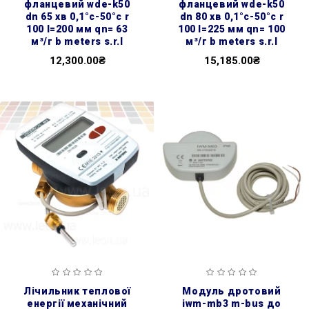
фланцевий wde-k50
фланцевий wde-k50
dn 65 хв 0,1°с-50°с r
dn 80 хв 0,1°с-50°с r
100 l=200 мм qn= 63
100 l=225 мм qn= 100
м³/г b meters s.r.l
м³/г b meters s.r.l
12,300.00₴
15,185.00₴
лічильник теплової
модуль дротовий
енергії механічний
iwm-mb3 m-bus до