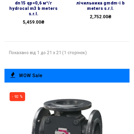
dn15 qp=0,6 м³/г
лічильника gmdm-i b
hydrocal m3 b meters
meters s.r.l.
s.r.l.
2,752.00₴
5,459.00₴
Показано від 1 до 21 з 21 (1 сторінок)
WOW Sale
- 92 %