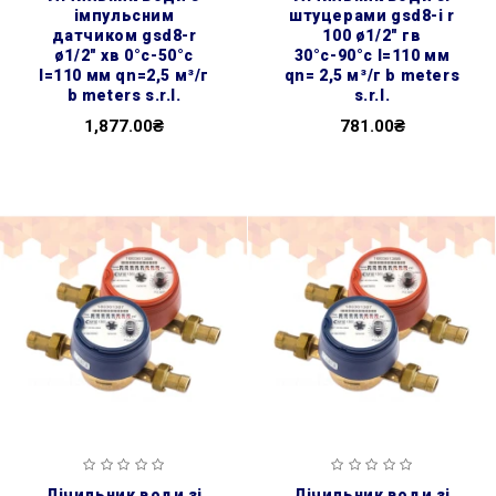
імпульсним
штуцерами gsd8-i r
датчиком gsd8-r
100 ø1/2″ гв
ø1/2″ хв 0°с-50°с
30°с-90°с l=110 мм
l=110 мм qn=2,5 м³/г
qn= 2,5 м³/г b meters
b meters s.r.l.
s.r.l.
1,877.00₴
781.00₴
лічильник води зі
лічильник води зі