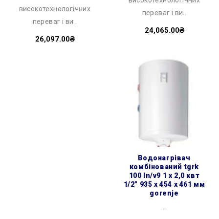
високотехнологічних
переваг і ви..
переваг і ви..
24,065.00₴
26,097.00₴
водонагрівач
комбінований tgrk
100 ln/v9 1 х 2,0 квт
1/2″ 935 x 454 x 461 мм
gorenje
..