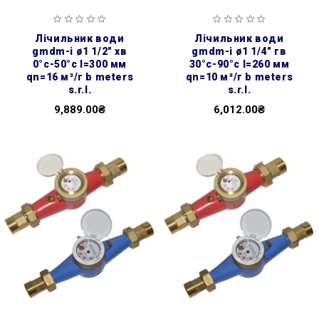
лічильник води
лічильник води
gmdm-i ø1 1/2″ хв
gmdm-i ø1 1/4″ гв
0°с-50°с l=300 мм
30°с-90°с l=260 мм
qn=16 м³/г b meters
qn=10 м³/г b meters
s.r.l.
s.r.l.
9,889.00₴
6,012.00₴