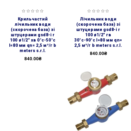
крильчастий
лічильник води
лічильник води
(скорочена база) зі
(скорочена база) зі
штуцерами gsd8-i r
штуцерами gsd8-i r
100 ø1/2″ гв
100 ø1/2″ хв 0°с-50°с
30°с-90°с l=80 мм qn=
l=80 мм qn= 2,5 м³/г b
2,5 м³/г b meters s.r.l.
meters s.r.l.
840.00₴
840.00₴