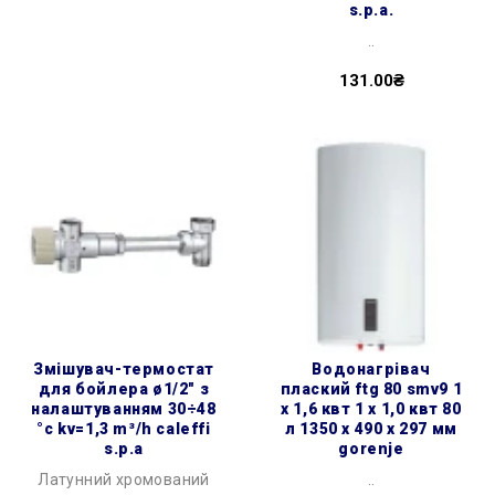
s.p.a.
..
131.00₴
змішувач-термостат
водонагрівач
для бойлера ø1/2″ з
плаский ftg 80 smv9 1
налаштуванням 30÷48
х 1,6 квт 1 х 1,0 квт 80
°c kv=1,3 m³/h caleffi
л 1350 x 490 x 297 мм
s.p.a
gorenje
Латунний хромований
..