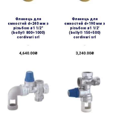
фланець для
фланець для
ємностей d=240 мм з
ємностей d=190 мм з
різьбою ø1 1/2″
різьбою ø1 1/2'
(bolly® 800÷1000)
(bolly® 150÷500)
cordivari srl
cordivari srl
..
..
4,640.00₴
3,240.00₴