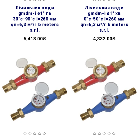
лічильник води
лічильник води
gmdm-i ø1″ гв
gmdm-i ø1″ хв
30°с-90°с l=260 мм
0°с-50°с l=260 мм
qn=6,3 м³/г b meters
qn=6,3 м³/г b meters
s.r.l.
s.r.l.
5,418.00₴
4,332.00₴