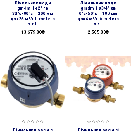
лічильник води
лічильник води
gmdm-i ø2″ гв
gmdm-i ø3/4″ хв
30°с-90°с l=300 мм
0°с-50°с l=190 мм
qn=25 м³/г b meters
qn=4 м³/г b meters
s.r.l.
s.r.l.
13,679.00₴
2,505.00₴
лічильник води з
лічильник води зі