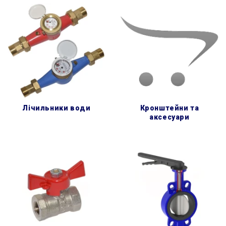
лічильники води
кронштейни та
аксесуари