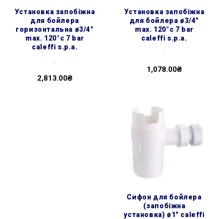
установка запобіжна
установка запобіжна
для бойлера
для бойлера ø3/4″
горизонтальна ø3/4″
max. 120°c 7 bar
max. 120°c 7 bar
caleffi s.p.a.
caleffi s.p.a.
..
..
1,078.00₴
2,813.00₴
сифон для бойлера
(запобіжна
установка) ø1″ caleffi