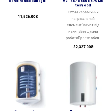
bandini scaldabagni
м2 1357 x 560 x 570 мм
tesy ood
..
Сухий керамічний
11,526.00₴
нагрівальний
елементЗахист від
накипуБезшумна
роботаПросте обсл..
32,327.00₴