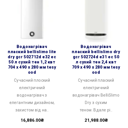
водонагрівач
водонагрівач
плаский bellislimo lite
плаский bellislimo dry
dry gcr 502712d e32 ec
gcr 502724d e31 ec 50
50 л сухий тен 1,2 квт
л сухий тен 2,4 квт
704 x 490 x 280 мм tesy
709 x 490 x 280 мм tesy
ood
ood
Сучасний плоский
Сучасний плаский
електричний
електричний
водонагрівач з
водонагрівач BelliSlimo
елегантним дизайном,
Dry з сухим
захистом від на..
теном. Вдале рі..
16,886.00₴
21,988.00₴