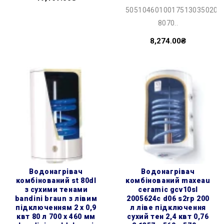
50510460100175130350201
8070..
8,274.00₴
водонагрівач
водонагрівач
комбінований st 80dl
комбінований maxeau
з сухими тенами
ceramic gcv10sl
bandini braun з лівим
2005624c d06 s2rp 200
підключенням 2 х 0,9
л ліве підключення
квт 80 л 700 x 460 мм
сухий тен 2,4 квт 0,76