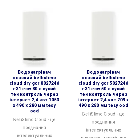
водонагрівач
водонагрівач
плаский bellislimo
плаский bellislimo
cloud dry gcr 802724d
cloud dry gcr 502724d
e31 ecw 80 л сухий
e31 ecw 50 л сухий
тен контроль через
тен контроль через
інтернет 2,4 квт 1053
інтернет 2,4 квт 709 x
x 490 x 280 мм tesy
490 x 280 мм tesy ood
ood
BelliSlimo Cloud - це
BelliSlimo Cloud - це
поєднання
поєднання
інтелектуальних
інтелектуальних
високотехнологічних