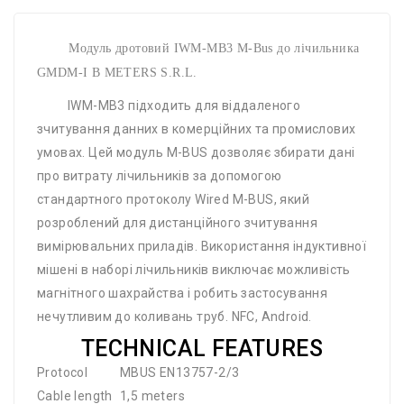
Модуль дротовий IWM-MB3 M-Bus до лічильника
GMDM-I B METERS S.R.L.
IWM-MB3 підходить для віддаленого
зчитування данних в комерційних та промислових
умовах. Цей модуль M-BUS дозволяє збирати дані
про витрату лічильників за допомогою
стандартного протоколу Wired M-BUS, який
розроблений для дистанційного зчитування
вимірювальних приладів. Використання індуктивної
мішені в наборі лічильників виключає можливість
магнітного шахрайства і робить застосування
нечутливим до коливань труб. NFC, Android.
TECHNICAL FEATURES
Protocol
MBUS EN13757-2/3
Cable length
1,5 meters