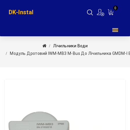
0
DK-Instal
Мій
кошик
Лічильники Води
Модуль Дротовий IWM-MB3 M-Bus До Лічильника GMDM-I B