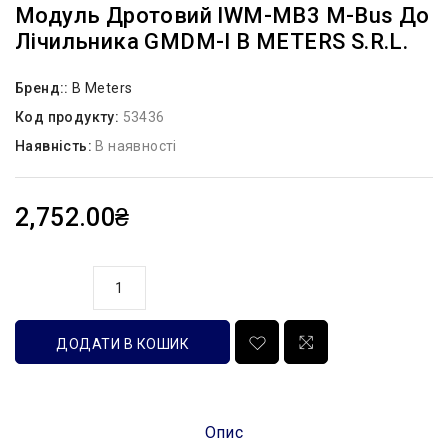
Модуль Дротовий IWM-MB3 M-Bus До
Лічильника GMDM-I B METERS S.R.L.
Бренд::
B Meters
Код продукту:
53436
Наявність:
В наявності
2,752.00₴
кількість
ДОДАТИ В КОШИК
Опис