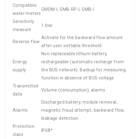
Compatible
GMDM-I, GMB-RP-I, GMB-I
water meters
Sensitivity
1 liter
measure
Activate for the backward flow amount
Reverse flow
after user-settable threshold
Non-replaceable lithium battery,
Energy
rechargeable (automatic recharge from
supply
the BUS network). Backup for measuring
function in absence of BUS voltage
Transmitted
Volume (consumption), alarms
data
Discharged battery, module removal,
Alarms
magnetic fraud attempt, backward flow,
leakage detection.
Protection
IP68*
class