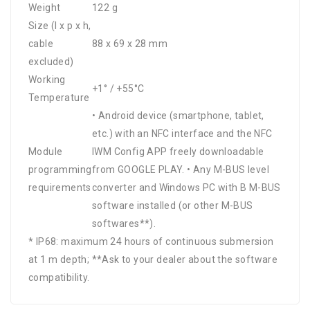
Weight
122 g
Size (l x p x h,
cable
88 x 69 x 28 mm
excluded)
Working
+1° / +55°C
Temperature
• Android device (smartphone, tablet,
etc.) with an NFC interface and the NFC
Module
IWM Config APP freely downloadable
programming
from GOOGLE PLAY. • Any M-BUS level
requirements
converter and Windows PC with B M-BUS
software installed (or other M-BUS
softwares**).
* IP68: maximum 24 hours of continuous submersion
at 1 m depth; **Ask to your dealer about the software
compatibility.