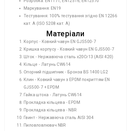
Розробка: EN1171, EN12516, EN12570
Маркування: EN19
Тестування: 100% тестування згідно EN 12266
кат. A (ISO 5208 кат. A)
Матеріали
Корпус - Ковкий чавун EN GJS500-7
Кришка корпусу - Ковкий чавун EN GJS500-7
Шток - Нержавіюча сталь x20Cr13 (AISI 420)
Кільце - Латунь CW614
Опорний підшипник - Бронза BS 1400 LG2
Клин - Ковкий чавун з EPDM покриттям EN
GJS500-7 + EPDM
Гайка штока - Латунь CW614
Прокладка кільцева - EPDM
Прокладка кільцева - NBR
Гвинт - Нержавіюча сталь AISI 304
Пиловловлювач NBR