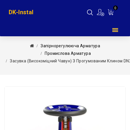
0
DK-Instal
Мій
кошик
Запірнорегулююча Арматура
Промислова Арматура
Засувка (високоміцний Чавун) З Прогумованим Клином DN20