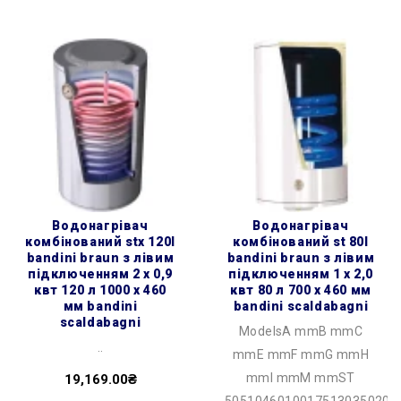
водонагрівач
водонагрівач
комбінований stx 120l
комбінований st 80l
bandini braun з лівим
bandini braun з лівим
підключенням 2 х 0,9
підключенням 1 х 2,0
квт 120 л 1000 x 460
квт 80 л 700 x 460 мм
мм bandini
bandini scaldabagni
scaldabagni
ModelsA mmB mmC
..
mmE mmF mmG mmH
mmI mmM mmST
19,169.00₴
50510460100175130350201