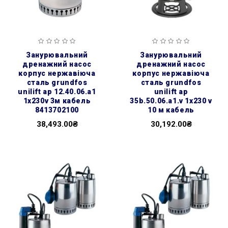
занурювальний
занурювальний
дренажний насос
дренажний насос
корпус нержавіюча
корпус нержавіюча
сталь grundfos
сталь grundfos
unilift ap 12.40.06.a1
unilift ap
1х230v 3м кабель
35b.50.06.a1.v 1х230 v
8413702100
10 м кабель
38,493.00₴
30,192.00₴