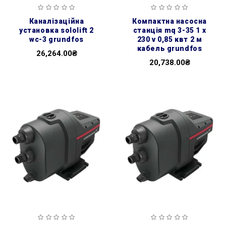
каналізаційна
компактна насосна
установка sololift 2
станція mq 3-35 1 x
wc-3 grundfos
230 v 0,85 квт 2 м
кабель grundfos
26,264.00₴
20,738.00₴