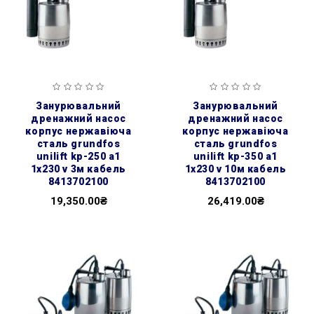
занурювальний
занурювальний
дренажний насос
дренажний насос
корпус нержавіюча
корпус нержавіюча
сталь grundfos
сталь grundfos
unilift kp-250 a1
unilift kp-350 a1
1x230 v 3м кабель
1x230 v 10м кабель
8413702100
8413702100
19,350.00₴
26,419.00₴