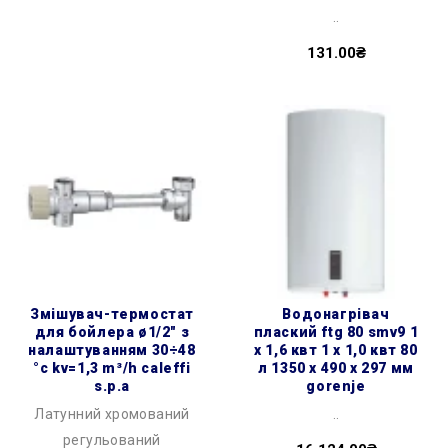
..
131.00₴
змішувач-термостат
водонагрівач
для бойлера ø1/2″ з
плаский ftg 80 smv9 1
налаштуванням 30÷48
х 1,6 квт 1 х 1,0 квт 80
°c kv=1,3 m³/h caleffi
л 1350 x 490 x 297 мм
s.p.a
gorenje
Латунний хромований
..
регульований