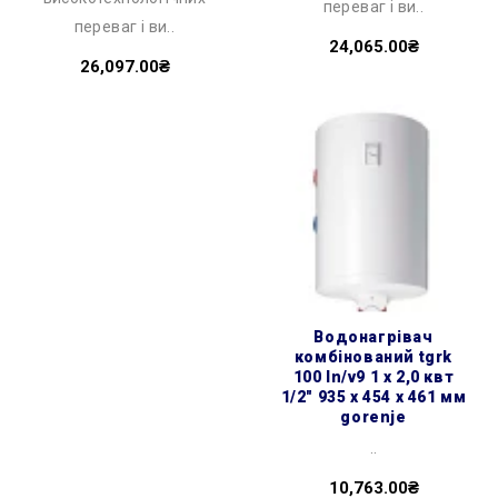
переваг і ви..
переваг і ви..
24,065.00₴
26,097.00₴
водонагрівач
комбінований tgrk
100 ln/v9 1 х 2,0 квт
1/2″ 935 x 454 x 461 мм
gorenje
..
10,763.00₴