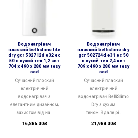
водонагрівач
водонагрівач
плаский bellislimo lite
плаский bellislimo dry
dry gcr 502712d e32 ec
gcr 502724d e31 ec 50
50 л сухий тен 1,2 квт
л сухий тен 2,4 квт
704 x 490 x 280 мм tesy
709 x 490 x 280 мм tesy
ood
ood
Сучасний плоский
Сучасний плаский
електричний
електричний
водонагрівач з
водонагрівач BelliSlimo
елегантним дизайном,
Dry з сухим
захистом від на..
теном. Вдале рі..
16,886.00₴
21,988.00₴