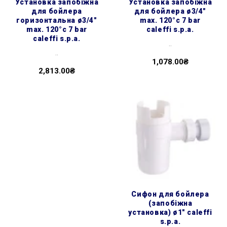
установка запобіжна
установка запобіжна
для бойлера
для бойлера ø3/4″
горизонтальна ø3/4″
max. 120°c 7 bar
max. 120°c 7 bar
caleffi s.p.a.
caleffi s.p.a.
..
..
1,078.00₴
2,813.00₴
сифон для бойлера
(запобіжна
установка) ø1″ caleffi
s.p.a.