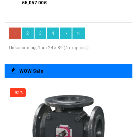
55,057.00₴
1
2
3
4
>
>|
Показано від 1 до 24 з 89 (4 сторінок)
WOW Sale
- 92 %