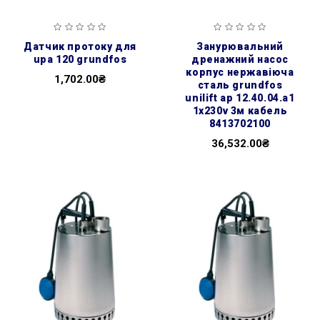
датчик протоку для
занурювальний
upa 120 grundfos
дренажний насос
корпус нержавіюча
1,702.00₴
сталь grundfos
unilift ap 12.40.04.a1
1х230v 3м кабель
8413702100
36,532.00₴