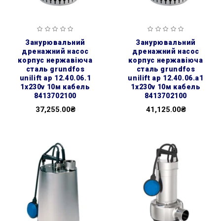
занурювальний
занурювальний
дренажний насос
дренажний насос
корпус нержавіюча
корпус нержавіюча
сталь grundfos
сталь grundfos
unilift ap 12.40.06.1
unilift ap 12.40.06.a1
1х230v 10м кабель
1х230v 10м кабель
8413702100
8413702100
37,255.00₴
41,125.00₴