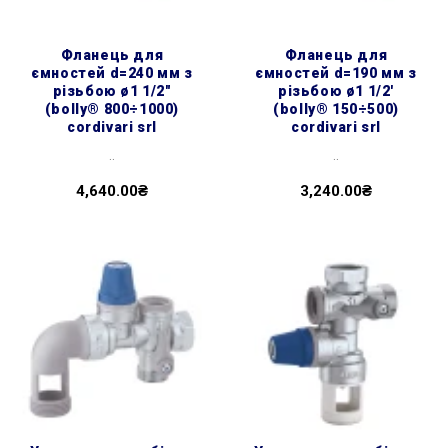
фланець для
фланець для
ємностей d=240 мм з
ємностей d=190 мм з
різьбою ø1 1/2″
різьбою ø1 1/2'
(bolly® 800÷1000)
(bolly® 150÷500)
cordivari srl
cordivari srl
..
..
4,640.00₴
3,240.00₴