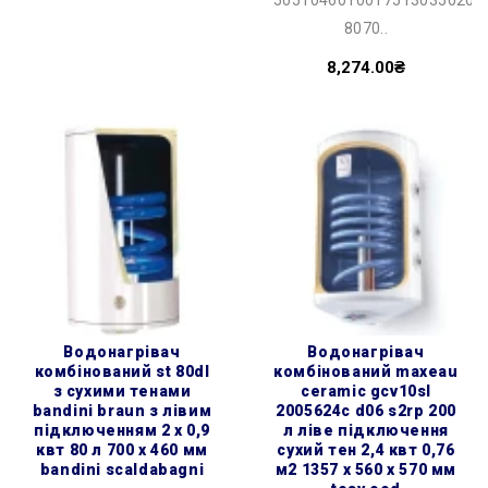
8070..
8,274.00₴
водонагрівач
водонагрівач
комбінований st 80dl
комбінований maxeau
з сухими тенами
ceramic gcv10sl
bandini braun з лівим
2005624c d06 s2rp 200
підключенням 2 х 0,9
л ліве підключення
квт 80 л 700 x 460 мм
сухий тен 2,4 квт 0,76
bandini scaldabagni
м2 1357 x 560 x 570 мм