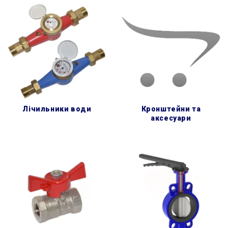
лічильники води
кронштейни та
аксесуари