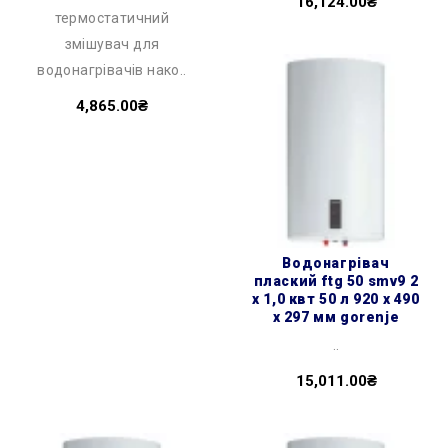
16,124.00₴
термостатичний
змішувач для
водонагрівачів нако..
4,865.00₴
водонагрівач
плаский ftg 50 smv9 2
х 1,0 квт 50 л 920 x 490
x 297 мм gorenje
..
15,011.00₴