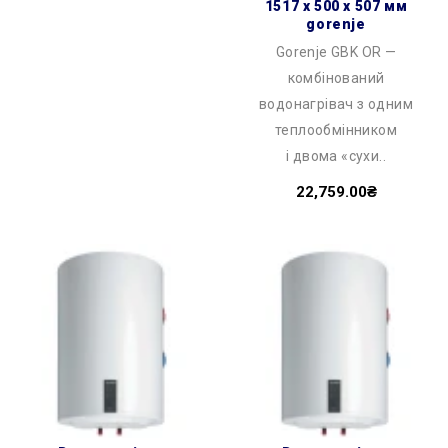
1517 x 500 x 507 мм
gorenje
Gorenje GBK OR —
комбінований
водонагрівач з одним
теплообмінником
і двома «сухи..
22,759.00₴