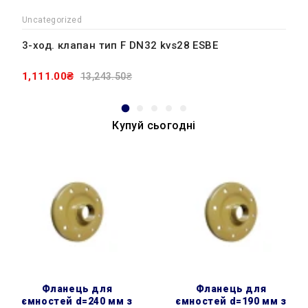
Uncategorized
3-ход. клапан тип F DN32 kvs28 ESBE
1,111.00₴
13,243.50₴
Купуй сьогодні
фланець для
фланець для
ємностей d=240 мм з
ємностей d=190 мм з