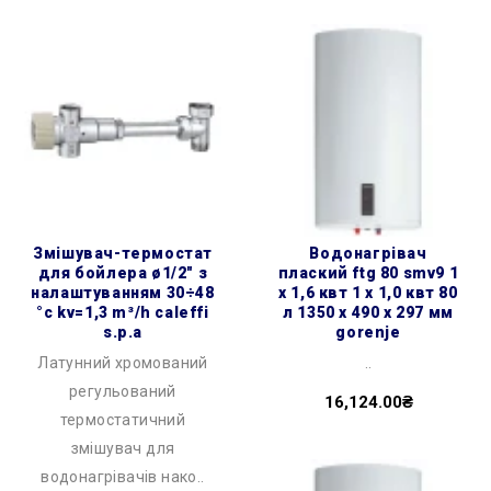
змішувач-термостат
водонагрівач
для бойлера ø1/2″ з
плаский ftg 80 smv9 1
налаштуванням 30÷48
х 1,6 квт 1 х 1,0 квт 80
°c kv=1,3 m³/h caleffi
л 1350 x 490 x 297 мм
s.p.a
gorenje
Латунний хромований
..
регульований
16,124.00₴
термостатичний
змішувач для
водонагрівачів нако..