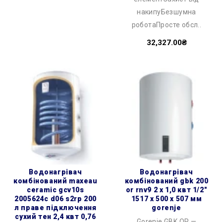
накипуБезшумна
роботаПросте обсл..
32,327.00₴
водонагрівач
водонагрівач
комбінований maxeau
комбінований gbk 200
ceramic gcv10s
or rnv9 2 х 1,0 квт 1/2″
2005624c d06 s2rp 200
1517 x 500 x 507 мм
л праве підключення
gorenje
сухий тен 2,4 квт 0,76
Gorenje GBK OR —