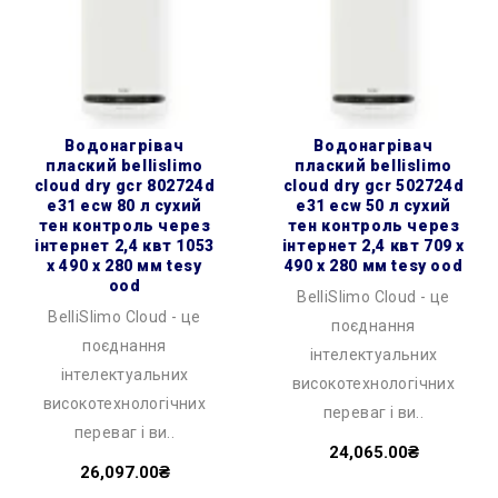
водонагрівач
водонагрівач
плаский bellislimo
плаский bellislimo
cloud dry gcr 802724d
cloud dry gcr 502724d
e31 ecw 80 л сухий
e31 ecw 50 л сухий
тен контроль через
тен контроль через
інтернет 2,4 квт 1053
інтернет 2,4 квт 709 x
x 490 x 280 мм tesy
490 x 280 мм tesy ood
ood
BelliSlimo Cloud - це
BelliSlimo Cloud - це
поєднання
поєднання
інтелектуальних
інтелектуальних
високотехнологічних
високотехнологічних
переваг і ви..
переваг і ви..
24,065.00₴
26,097.00₴