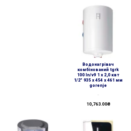
водонагрівач
комбінований tgrk
100 ln/v9 1 х 2,0 квт
1/2″ 935 x 454 x 461 мм
gorenje
..
10,763.00₴