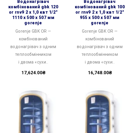
водонагрівач
водонагрівач
комбінований gbk 120
комбінований gbk 100
or rnv9 2 х 1,0 квт 1/2″
or rnv9 2 х 1,0 квт 1/2″
1110 x 500 x 507 мм
955 x 500 x 507 мм
gorenje
gorenje
Gorenje GBK OR —
Gorenje GBK OR —
комбінований
комбінований
водонагрівач з одним
водонагрівач з одним
теплообмінником
теплообмінником
і двома «сухи..
і двома «сухи..
17,624.00₴
16,748.00₴