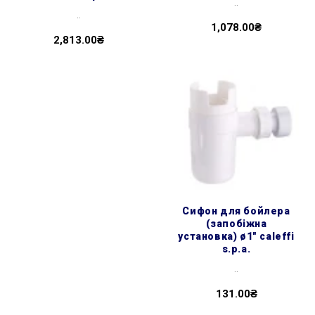
..
..
1,078.00₴
2,813.00₴
сифон для бойлера
(запобіжна
установка) ø1″ caleffi
s.p.a.
..
131.00₴