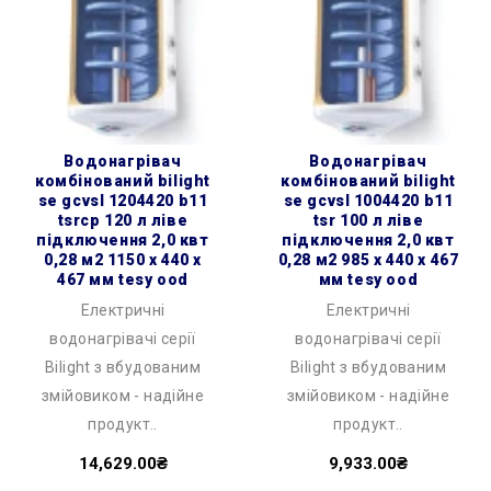
водонагрівач
водонагрівач
комбінований bilight
комбінований bilight
se gcvsl 1204420 b11
se gcvsl 1004420 b11
tsrcp 120 л ліве
tsr 100 л ліве
підключення 2,0 квт
підключення 2,0 квт
0,28 м2 1150 x 440 x
0,28 м2 985 x 440 x 467
467 мм tesy ood
мм tesy ood
Електричні
Електричні
водонагрівачі серії
водонагрівачі серії
Bilight з вбудованим
Bilight з вбудованим
змійовиком - надійне
змійовиком - надійне
продукт..
продукт..
14,629.00₴
9,933.00₴