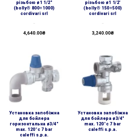
різьбою ø1 1/2″
різьбою ø1 1/2'
(bolly® 800÷1000)
(bolly® 150÷500)
cordivari srl
cordivari srl
..
..
4,640.00₴
3,240.00₴
установка запобіжна
установка запобіжна
для бойлера
для бойлера ø3/4″
горизонтальна ø3/4″
max. 120°c 7 bar
max. 120°c 7 bar
caleffi s.p.a.
caleffi s.p.a.