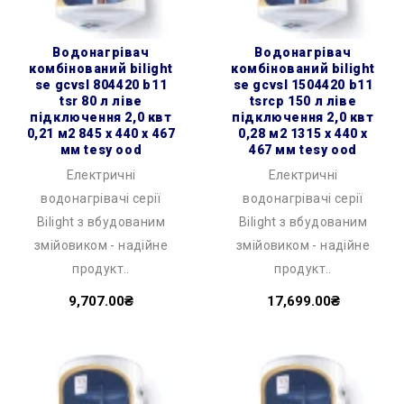
водонагрівач
водонагрівач
комбінований bilight
комбінований bilight
se gcvsl 804420 b11
se gcvsl 1504420 b11
tsr 80 л ліве
tsrcp 150 л ліве
підключення 2,0 квт
підключення 2,0 квт
0,21 м2 845 x 440 x 467
0,28 м2 1315 x 440 x
мм tesy ood
467 мм tesy ood
Електричні
Електричні
водонагрівачі серії
водонагрівачі серії
Bilight з вбудованим
Bilight з вбудованим
змійовиком - надійне
змійовиком - надійне
продукт..
продукт..
9,707.00₴
17,699.00₴