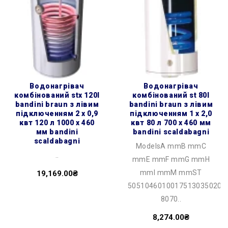
водонагрівач
водонагрівач
комбінований stx 120l
комбінований st 80l
bandini braun з лівим
bandini braun з лівим
підключенням 2 х 0,9
підключенням 1 х 2,0
квт 120 л 1000 x 460
квт 80 л 700 x 460 мм
мм bandini
bandini scaldabagni
scaldabagni
ModelsA mmB mmC
..
mmE mmF mmG mmH
mmI mmM mmST
19,169.00₴
50510460100175130350201
8070..
8,274.00₴