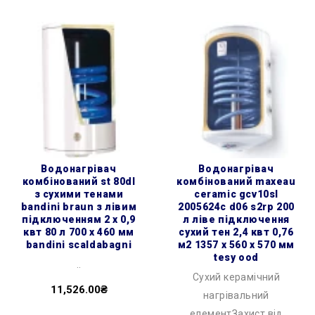
водонагрівач
водонагрівач
комбінований st 80dl
комбінований maxeau
з сухими тенами
ceramic gcv10sl
bandini braun з лівим
2005624c d06 s2rp 200
підключенням 2 х 0,9
л ліве підключення
квт 80 л 700 x 460 мм
сухий тен 2,4 квт 0,76
bandini scaldabagni
м2 1357 x 560 x 570 мм
tesy ood
..
Сухий керамічний
11,526.00₴
нагрівальний
елементЗахист від