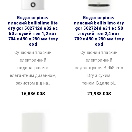
водонагрівач
водонагрівач
плаский bellislimo lite
плаский bellislimo dry
dry gcr 502712d e32 ec
gcr 502724d e31 ec 50
50 л сухий тен 1,2 квт
л сухий тен 2,4 квт
704 x 490 x 280 мм tesy
709 x 490 x 280 мм tesy
ood
ood
Сучасний плоский
Сучасний плаский
електричний
електричний
водонагрівач з
водонагрівач BelliSlimo
елегантним дизайном,
Dry з сухим
захистом від на..
теном. Вдале рі..
16,886.00₴
21,988.00₴