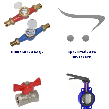
лічильники води
кронштейни та
аксесуари