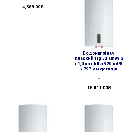
4,865.00₴
водонагрівач
плаский ftg 50 smv9 2
х 1,0 квт 50 л 920 x 490
x 297 мм gorenje
..
15,011.00₴