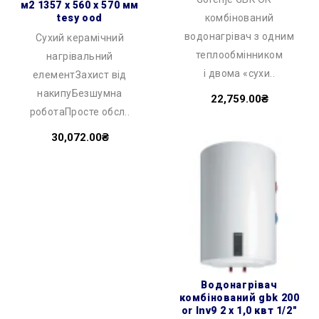
м2 1357 x 560 x 570 мм
tesy ood
комбінований
водонагрівач з одним
Сухий керамічний
теплообмінником
нагрівальний
і двома «сухи..
елементЗахист від
накипуБезшумна
22,759.00₴
роботаПросте обсл..
30,072.00₴
водонагрівач
комбінований gbk 200
or lnv9 2 х 1,0 квт 1/2″