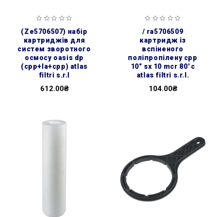
(ze5706507) набір
/ ra5706509
картриджів для
картридж із
систем зворотного
вспіненого
осмосу oasis dp
поліпропілену cpp
(cpp+la+cpp) atlas
10″ sx 10 mcr 80°c
filtri s.r.l
atlas filtri s.r.l.
612.00₴
104.00₴