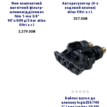
new компактний
авторегулятор (4-х
магнітний фільтр-
ходовий клапан)
шламовідділювач
atlas filtri s.r.l.
fdm 1-me 3/4″
357.00₴
90°c/600 μ/3 bar atlas
filtri s.r.l
3,379.00₴
байпас вузол до
клапану logix255/740
1″ (для jupiter 10-50)