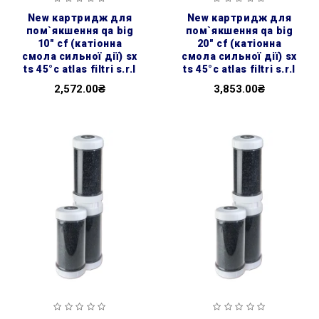
new картридж для
new картридж для
пом`якшення qa big
пом`якшення qa big
10″ cf (катіонна
20″ cf (катіонна
смола сильної дії) sx
смола сильної дії) sx
ts 45°c atlas filtri s.r.l
ts 45°c atlas filtri s.r.l
2,572.00₴
3,853.00₴