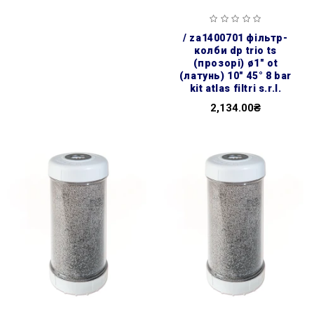
/ za1400701 фільтр-
колби dp trio ts
(прозорі) ø1″ ot
(латунь) 10″ 45° 8 bar
kit atlas filtri s.r.l.
2,134.00₴