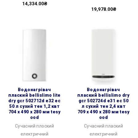
14,334.00₴
19,978.00₴
водонагрівач
водонагрівач
плаский bellislimo lite
плаский bellislimo dry
dry gcr 502712d e32 ec
gcr 502724d e31 ec 50
50 л сухий тен 1,2 квт
л сухий тен 2,4 квт
704 x 490 x 280 мм tesy
709 x 490 x 280 мм tesy
ood
ood
Сучасний плоский
Сучасний плаский
електричний
електричний