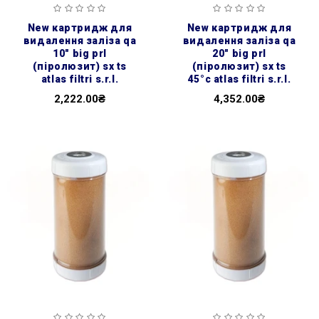
new картридж для
new картридж для
видалення заліза qa
видалення заліза qa
10″ big prl
20″ big prl
(піролюзит) sx ts
(піролюзит) sx ts
atlas filtri s.r.l.
45°c atlas filtri s.r.l.
2,222.00₴
4,352.00₴