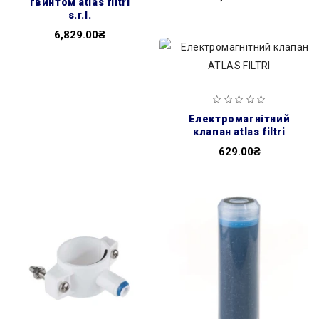
гвинтом atlas filtri
s.r.l.
6,829.00₴
електромагнітний
клапан atlas filtri
629.00₴