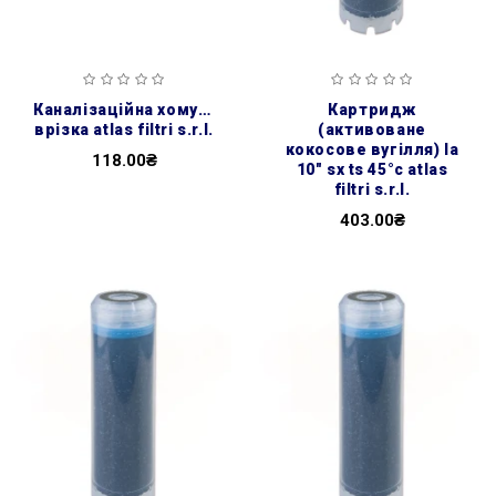
каналізаційна хомут-
картридж
врізка atlas filtri s.r.l.
(активоване
кокосове вугілля) la
118.00₴
10″ sx ts 45°c atlas
filtri s.r.l.
403.00₴