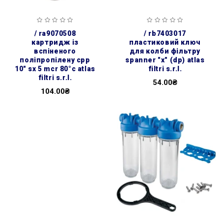
/ ra9070508
/ rb7403017
картридж із
пластиковий ключ
вспіненого
для колби фільтру
поліпропілену cpp
spanner ″x″ (dp) atlas
10″ sx 5 mcr 80°c atlas
filtri s.r.l.
filtri s.r.l.
54.00₴
104.00₴