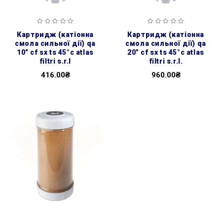
картридж (катіонна
картридж (катіонна
смола сильної дії) qa
смола сильної дії) qa
10″ cf sx ts 45°c atlas
20″ cf sx ts 45°c atlas
filtri s.r.l
filtri s.r.l.
416.00₴
960.00₴