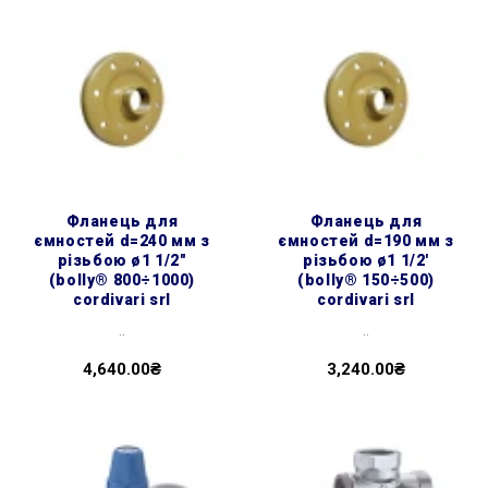
фланець для
фланець для
ємностей d=240 мм з
ємностей d=190 мм з
різьбою ø1 1/2″
різьбою ø1 1/2'
(bolly® 800÷1000)
(bolly® 150÷500)
cordivari srl
cordivari srl
..
..
4,640.00₴
3,240.00₴