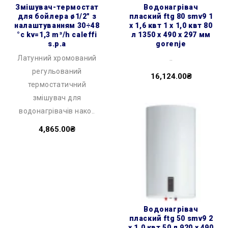
змішувач-термостат
водонагрівач
для бойлера ø1/2″ з
плаский ftg 80 smv9 1
налаштуванням 30÷48
х 1,6 квт 1 х 1,0 квт 80
°c kv=1,3 m³/h caleffi
л 1350 x 490 x 297 мм
s.p.a
gorenje
Латунний хромований
..
регульований
16,124.00₴
термостатичний
змішувач для
водонагрівачів нако..
4,865.00₴
водонагрівач
плаский ftg 50 smv9 2
х 1,0 квт 50 л 920 x 490