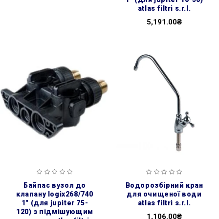
atlas filtri s.r.l.
5,191.00₴
байпас вузол до
водорозбірний кран
клапану logix268/740
для очищеної води
1″ (для jupiter 75-
atlas filtri s.r.l.
120) з підмішующим
1,106.00₴