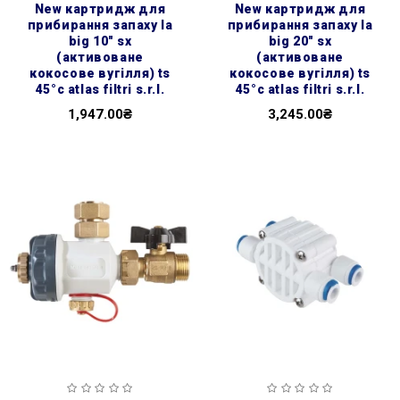
new картридж для
new картридж для
прибирання запаху la
прибирання запаху la
big 10″ sx
big 20″ sx
(активоване
(активоване
кокосове вугілля) ts
кокосове вугілля) ts
45°c atlas filtri s.r.l.
45°c atlas filtri s.r.l.
1,947.00₴
3,245.00₴