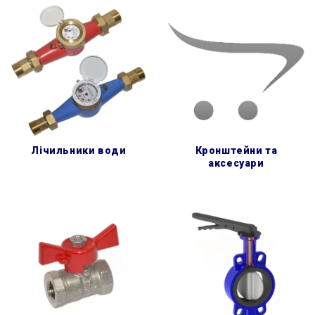
лічильники води
кронштейни та
аксесуари