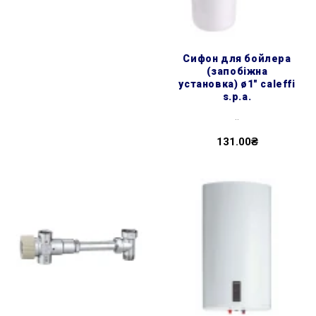
сифон для бойлера
(запобіжна
установка) ø1″ caleffi
s.p.a.
..
131.00₴