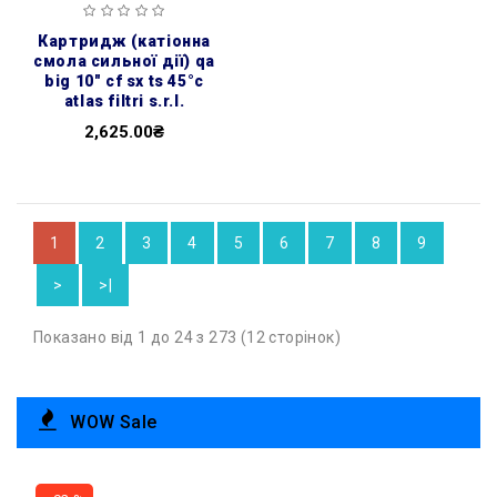
картридж (катіонна
смола сильної дії) qa
big 10″ cf sx ts 45°c
atlas filtri s.r.l.
2,625.00₴
1
2
3
4
5
6
7
8
9
>
>|
Показано від 1 до 24 з 273 (12 сторінок)
WOW Sale