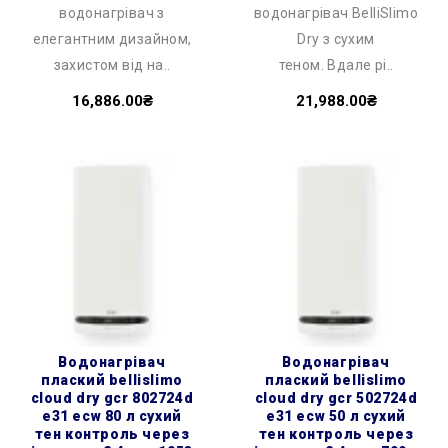
водонагрівач з
водонагрівач BelliSlimo
елегантним дизайном,
Dry з сухим
захистом від на..
теном. Вдале рі..
16,886.00₴
21,988.00₴
водонагрівач
водонагрівач
плаский bellislimo
плаский bellislimo
cloud dry gcr 802724d
cloud dry gcr 502724d
e31 ecw 80 л сухий
e31 ecw 50 л сухий
тен контроль через
тен контроль через