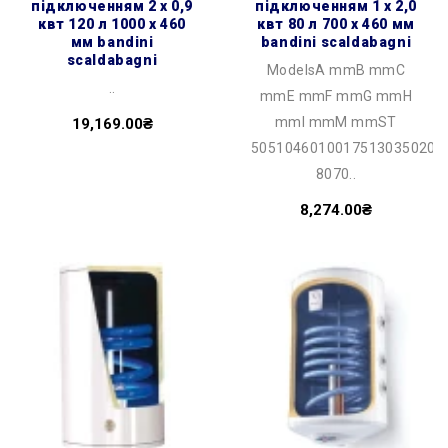
підключенням 2 х 0,9
підключенням 1 х 2,0
квт 120 л 1000 x 460
квт 80 л 700 x 460 мм
мм bandini
bandini scaldabagni
scaldabagni
ModelsA mmB mmC
..
mmE mmF mmG mmH
mmI mmM mmST
19,169.00₴
50510460100175130350201
8070..
8,274.00₴