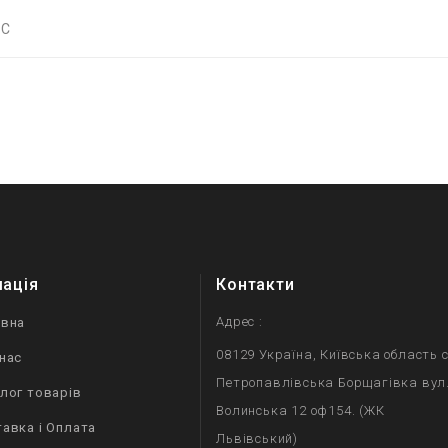
°C
мація
Контакти
Адрес :
овна
08129 Україна, Київська область с
нас
Петропавлівська Борщагівка вул
лог товарів
Волинська 12 оф154. (ЖК
авка і Оплата
Львівський)