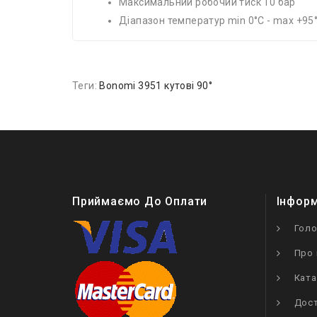
Максимальний робочий тиск 10 бар
Діапазон температур min 0°C - max +95
Теги:
Bonomi 3951 кутові 90°
Приймаємо До Оплати
Інфор
Гол
Про 
Ката
Дост