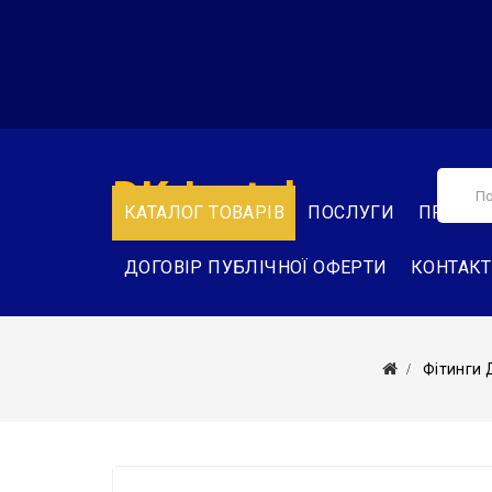
DK-Instal
КАТАЛОГ ТОВАРІВ
ПОСЛУГИ
ПРО НА
ДОГОВІР ПУБЛІЧНОЇ ОФЕРТИ
КОНТАК
Фітинги 