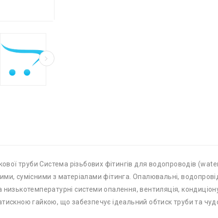
кової труби Система різьбових фітингів для водопроводів (water
ійними, сумісними з матеріалами фітинга. Опалювальні, водопров
а низькотемпературні системи опалення, вентиляція, кондиціон
тискною гайкою, що забезпечує ідеальний обтиск труби та чудо