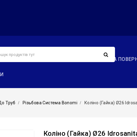
С
СЕРВІС
ДОСТАВКА ТА ОПЛАТА
ОБМІН ТА ПОВЕР
ТИ
До Труб
Різьбова Система Bonomi
Коліно (гайка) Ø26 Idros
Коліно (гайка) Ø26 Idrosanit