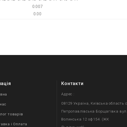
0.007
0.00
мація
Контакти
Адрес :
овна
08129 Україна, Київська область с
нас
Петропавлівська Борщагівка вул
лог товарів
Волинська 12 оф154. (ЖК
авка і Оплата