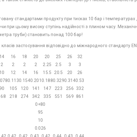
товану стандартами продукту при тисках 10 бар і температурах
и при цьому високу ступінь надійності з плином часу. Механічні
метра труби) становить понад 100 бар!
х класів застосування відповідно до міжнародного стандарту EN 
14
16
18
20
20
25
26
32
2
2
2
2
2.25
2.5
3
3
10
12
14
16
15.5
20.5
20
26
.078
0.113
0.154
0.201
0.188
0.329
0.314
0.53
90
105
120
141
147
223
256
332
168
218
274
342
335
551
569
861
0+80
95
10
0.026
.42
0.42
0.42
0.43
0.42
0.44
0.43
0.44