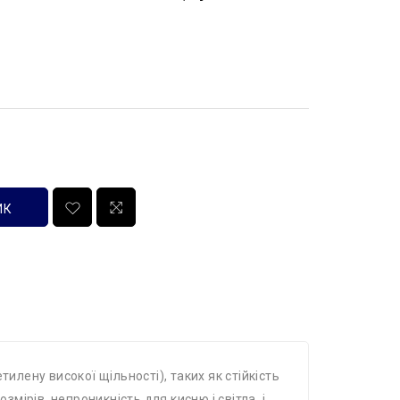
ИК
илену високої щільності), таких як стійкість
розмірів, непроникність для кисню і світла, і