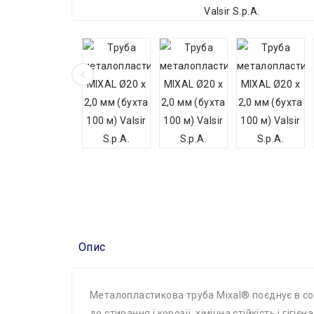
Опис
Металопластикова труба Mixal® поєднує в собі
до стирання і корозії, хімічна стійкість і гігіє