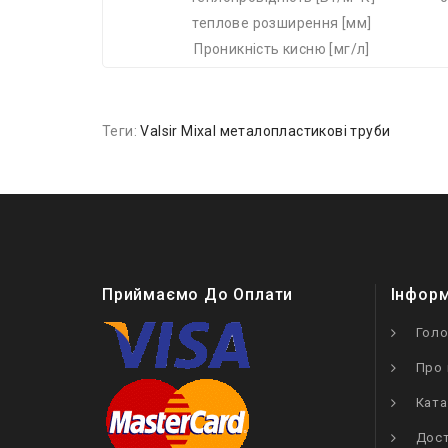
теплове розширення [мм]
Проникність кисню [мг/л]
Теги:
Valsir Mixal металопластикові труби
Приймаємо До Оплати
Інфор
Гол
Про 
Ката
Дост