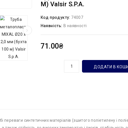
М) Valsir S.p.A.
Код продукту:
74007
Наявність:
В наявності
71.00₴
кількість
ДОДАТИ В КОШ
 переваги синтетичних матеріалів (зшитого поліетилену і поліет
на, а також стійкість до високих температур і тисків, стабільність 