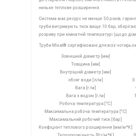
низьке теплове розширення.
Система має ресурс не менше 50 років, гаран
труби витримують тиск вище 10 бар, зберігаюч
розриву при кімнатній температурі (щодо діа
Труби Mixal® сертифіковані для всіх чотирьо
Зовнішній діаметр [мм]
Товщина [мм]
Внутрішній діаметр [мм]
обсяг води [л/м]
0
Вага [г/м]
Вага з водою [г/м]
Робоча температура [°С]
Максимальна робоча температура [°С]
Максимальний робочий тиск [бар]
Коефіцієнт теплового розширення [мм/м*К]
Теплопровідність [Вт/м*К]
0