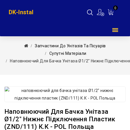
0
DK-Instal
Мій
кошик
Запчастини До Унітазів Та Пісуарів
Супутні Матеріали
Наповнюючий Для Бачка Унітаза Ø1/2″ Нижнє Підключення
Наповнюючий Для Бачка Унітаза
Ø1/2″ Нижнє Підключення Пластик
(ZND/111) К.К - POL Польща