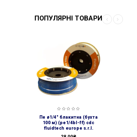
ПОПУЛЯРНІ ТОВАРИ
пе ø1/4″ блакитна (бухта
100 м) (pe1/4bl-ff) cdc
fluidtech europe s.r.l.
28.00₴