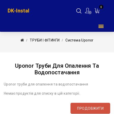
0
DK-Instal
Мій
кошик
ТРУБИ І ФІТИНГИ
Система Uponor
Uponor Труби Для Опалення Та
Водопостачання
Uponor труби для опалення та водопостачання
Немає продуктів для списку в цій категорії.
ПРОДОВЖИТИ