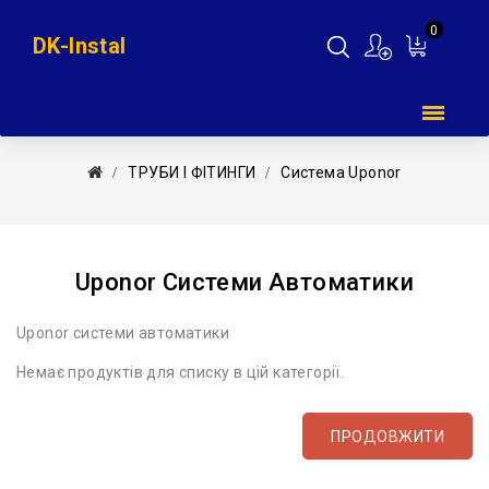
0
DK-Instal
Мій
кошик
ТРУБИ І ФІТИНГИ
Система Uponor
Uponor Системи Автоматики
Uponor системи автоматики
Немає продуктів для списку в цій категорії.
ПРОДОВЖИТИ