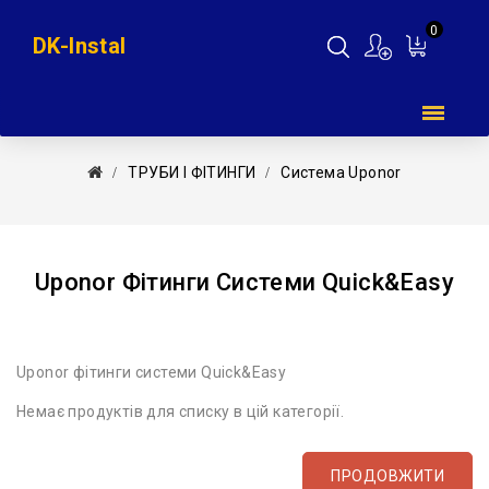
0
DK-Instal
Мій
кошик
ТРУБИ І ФІТИНГИ
Система Uponor
Uponor Фітинги Системи Quick&Easy
Uponor фітинги системи Quick&Easy
Немає продуктів для списку в цій категорії.
ПРОДОВЖИТИ