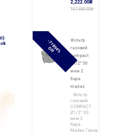
2,222.00₴
107,400.00₴
Додати В
Кошик
фільтр
-
7
1
8
9
4
%
F
ack
газовий
O
F
compact
ø1/2″ 50
мкм 2
бара
madas
Фільтр
газовий
COMPACT
Ø1/2″ 50
мкм 2
бара
Madas.Газовий