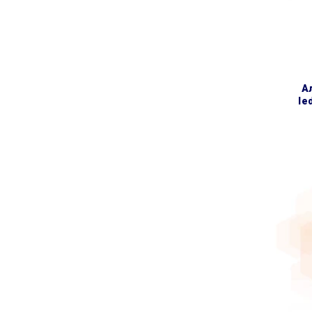
алюмінієвий (4 секції)
le