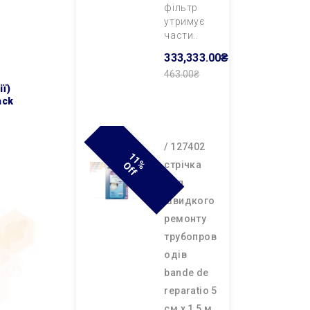
фільтр
утримує
части..
333,333.00₴
463.00₴
Додати В
ack
Кошик
/ 127402
1
1
F
cтрічка
% O
F
для
швидкого
ремонту
трубопров
одів
bande de
reparatio 5
см х 1,5 м