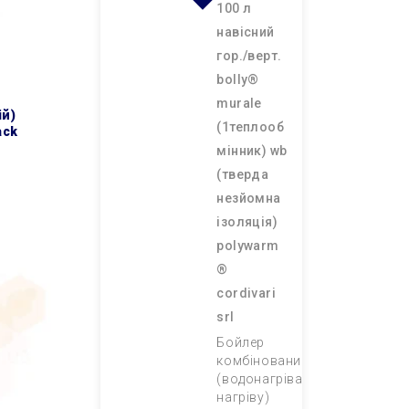
100 л
навісний
гор./верт.
bolly®
murale
(1теплооб
ack
мінник) wb
(тверда
незйомна
ізоляція)
polywarm
®
cordivari
srl
Бойлер
комбінований
(водонагрівач непрямого
нагріву)