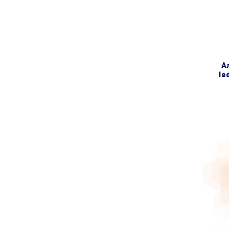
алюмінієвий (4 секції)
le