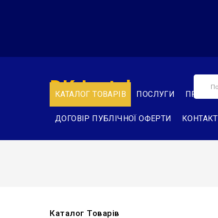
DK-Instal
КАТАЛОГ ТОВАРІВ
ПОСЛУГИ
ПРО НА
ДОГОВІР ПУБЛІЧНОЇ ОФЕРТИ
КОНТАК
Каталог Товарів