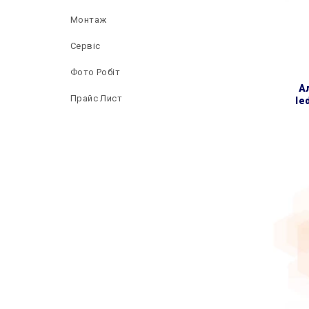
Монтаж
Сервіс
Фото Робіт
алюмінієвий (3 секції)
Прайс Лист
le