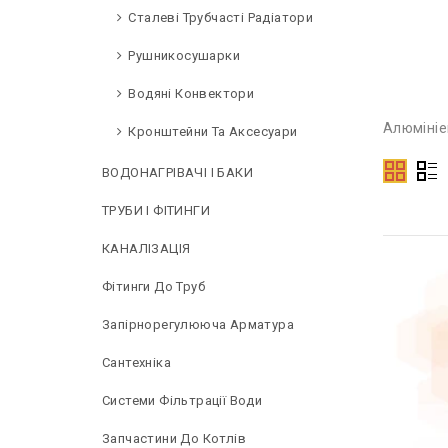
Сталеві Трубчасті Радіатори
Рушникосушарки
Водяні Конвектори
Алюмініе
Кронштейни Та Аксесуари
ВОДОНАГРІВАЧІ І БАКИ
ТРУБИ І ФІТИНГИ
КАНАЛІЗАЦІЯ
Фітинги До Труб
Запірнорегулююча Арматура
Сантехніка
Системи Фільтрації Води
Запчастини До Котлів