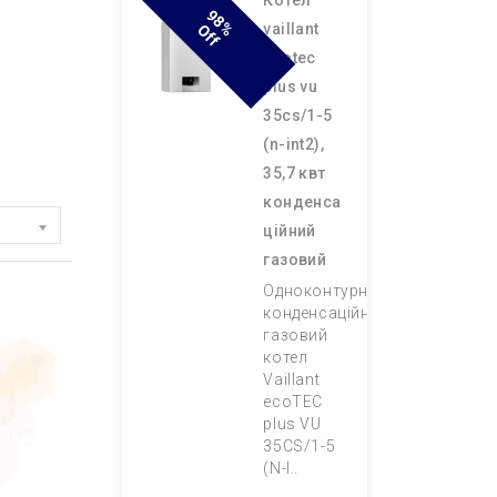
котел
9
8
F
vaillant
% O
F
ecotec
plus vu
35cs/1-5
(n-int2),
35,7 квт
конденса
ційний
газовий
Одноконтурний
конденсаційний
газовий
котел
Vaillant
ecoTEC
plus VU
35CS/1-5
(N-I..