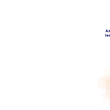
алюмінієвий (5 секцій)
le