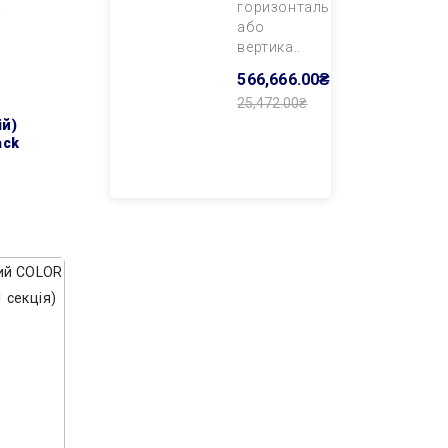
горизонтального
або
вертика..
566,666.00₴
25,472.00₴
Додати В
Кошик
ack