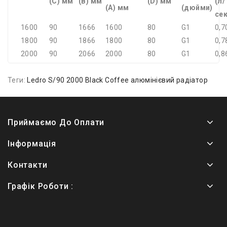
(C) мм
(B) мм
(D) мм
(л/
(А) мм
(дюйми)
сек
1600
90
1666
1600
80
G1
0,7
1800
90
1866
1800
80
G1
0,7
2000
90
2066
2000
80
G1
0,8
Теги:
Ledro S/90 2000 Black Сoffee алюмінієвий радіатор
Приймаємо До Оплати
Інформація
Контакти
Графік Роботи :