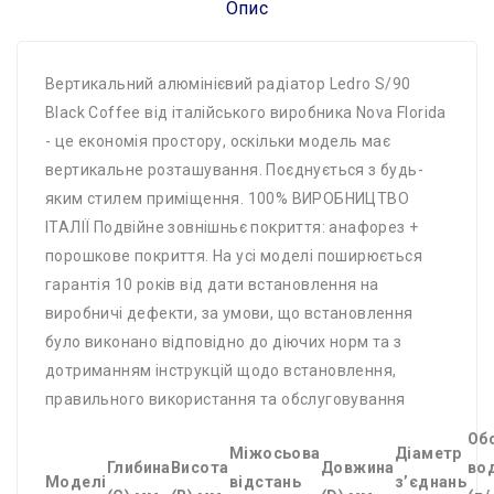
Опис
Вертикальний алюмінієвий радіатор Ledro S/90
Black Сoffee від італійського виробника Nova Florida
- це економія простору, оскільки модель має
вертикальне розташування. Поєднується з будь-
яким стилем приміщення. 100% ВИРОБНИЦТВО
ІТАЛІЇ Подвійне зовнішньє покриття: анафорез +
порошкове покриття. На усі моделі поширюється
гарантія 10 років від дати встановлення на
виробничі дефекти, за умови, що встановлення
було виконано відповідно до діючих норм та з
дотриманням інструкцій щодо встановлення,
правильного використання та обслуговування
Oб
Mіжосьова
Діаметр
Глибина
Висота
Довжина
во
Моделі
відстань
з’єднань