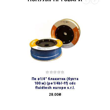
пе ø1/4″ блакитна (бухта
100 м) (pe1/4bl-ff) cdc
fluidtech europe s.r.l.
28.00₴