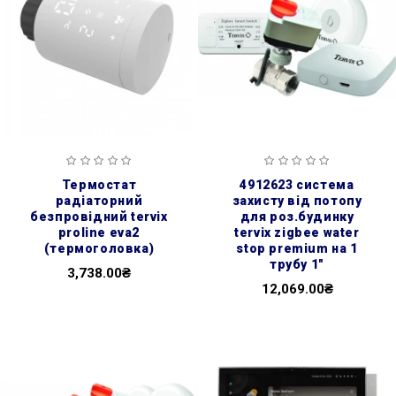
термостат
4912623 система
радіаторний
захисту від потопу
безпровідний tervix
для роз.будинку
proline eva2
tervix zigbee water
(термоголовка)
stop premium на 1
трубу 1"
3,738.00₴
12,069.00₴