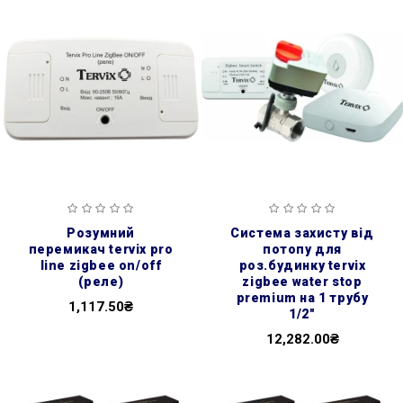
розумний
система захисту від
перемикач tervix pro
потопу для
line zigbee on/off
роз.будинку tervix
(реле)
zigbee water stop
premium на 1 трубу
1,117.50₴
1/2"
12,282.00₴