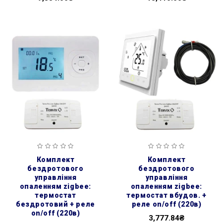
комплект
комплект
бездротового
бездротового
управління
управління
опаленням zigbee:
опаленням zigbee:
термостат
термостат вбудов. +
бездротовий + реле
реле on/off (220в)
on/off (220в)
3,777.84₴