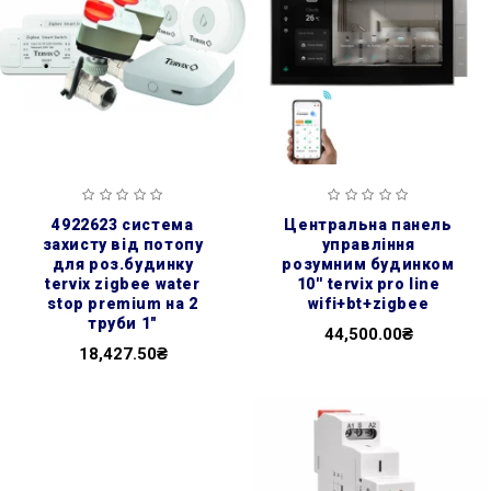
4922623 система
центральна панель
захисту від потопу
управління
для роз.будинку
розумним будинком
tervix zigbee water
10'' tervix pro line
stop premium на 2
wifi+bt+zigbee
труби 1"
44,500.00₴
18,427.50₴