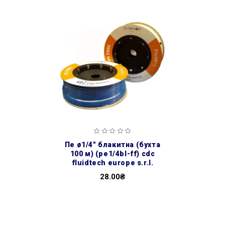
пе ø1/4″ блакитна (бухта
100 м) (pe1/4bl-ff) cdc
fluidtech europe s.r.l.
28.00₴