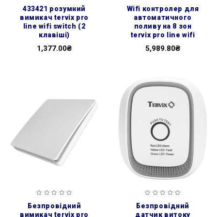
433421 розумний
wifi контролер для
вимикач tervix pro
автоматичного
line wifi switch (2
поливу на 8 зон
клавіші)
tervix pro line wifi
1,377.00₴
5,989.80₴
безпровідний
безпровідний
вимикач tervix pro
датчик витоку