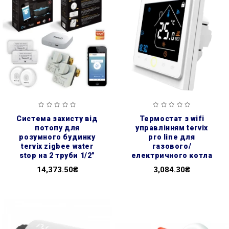
система захисту від
термостат з wifi
потопу для
управлінням tervix
розумного будинку
pro line для
tervix zigbee water
газового/
stop на 2 труби 1/2"
електричного котла
14,373.50₴
3,084.30₴