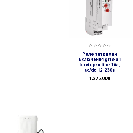
реле затримки
включення grt8-a1
tervix pro line 16а,
ac/dc 12-230в
1,276.00₴