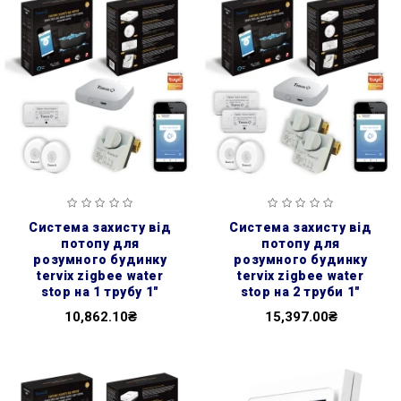
система захисту від
система захисту від
потопу для
потопу для
розумного будинку
розумного будинку
tervix zigbee water
tervix zigbee water
stop на 1 трубу 1"
stop на 2 труби 1"
10,862.10₴
15,397.00₴