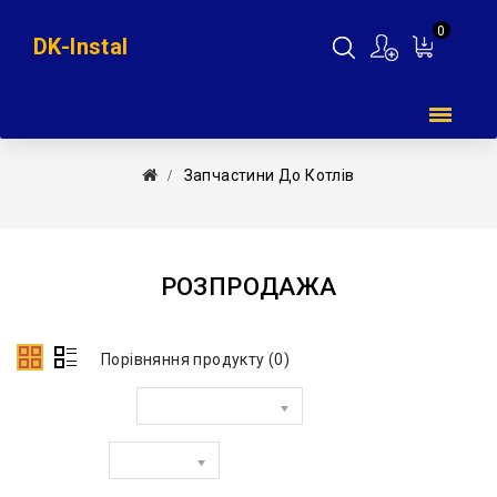
0
DK-Instal
Мій
кошик
Запчастини До Котлів
РОЗПРОДАЖА
Порівняння продукту (0)
Сортувати за:
Показати: