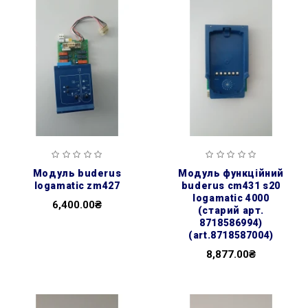
модуль buderus
модуль функційний
logamatic zm427
buderus cm431 s20
logamatic 4000
6,400.00₴
(старий арт.
8718586994)
(art.8718587004)
8,877.00₴