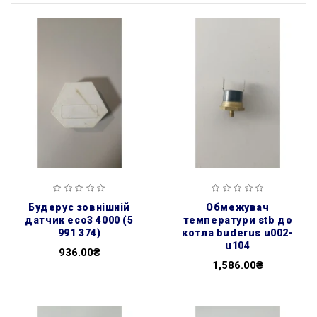
будерус зовнішній
обмежувач
датчик есо3 4000 (5
температури stb до
991 374)
котла buderus u002-
u104
936.00₴
1,586.00₴