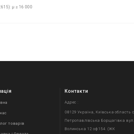
15): μ ≥ 16 000
мація
Контакти
Адрес :
овна
08129 Україна, Київська область с
нас
Петропавлівська Борщагівка вул
лог товарів
Волинська 12 оф154. (ЖК
авка і Оплата