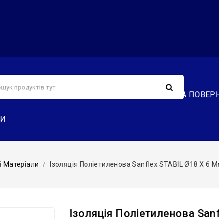
С
СЕРВІС
ДОСТАВКА ТА ОПЛАТА
ОБМІН ТА ПОВЕР
ТИ
і Матеріали
Ізоляція Поліетиленова Sanflex STABIL Ø18 X 6 
Ізоляція Поліетиленова San