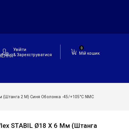
0
Увійти
Мій кошик
& Зареєструватися
НЕННЯ
Мм (штанга 2 М) Синя Оболонка -45/+105°С NMC
flex STABIL Ø18 X 6 Мм (штанга