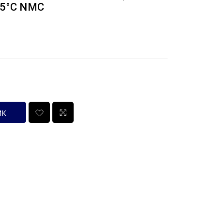
05°С NMC
ИК