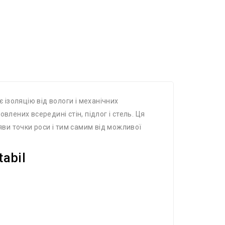
 ізоляцію від вологи і механічних
лених всередині стін, підлог і стель. Ця
яви точки роси і тим самим від можливої
tabil