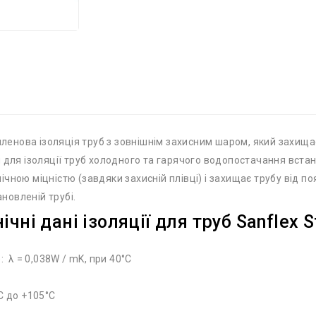
иленова ізоляція труб з зовнішнім захисним шаром, який захищає
для ізоляції труб холодного та гарячого водопостачання встанов
чною міцністю (завдяки захисній плівці) і захищає трубу від по
ановленій трубі.
ічні дані ізоляції для труб Sanflex S
: λ = 0,038W / mK, при 40°C
C до +105°C