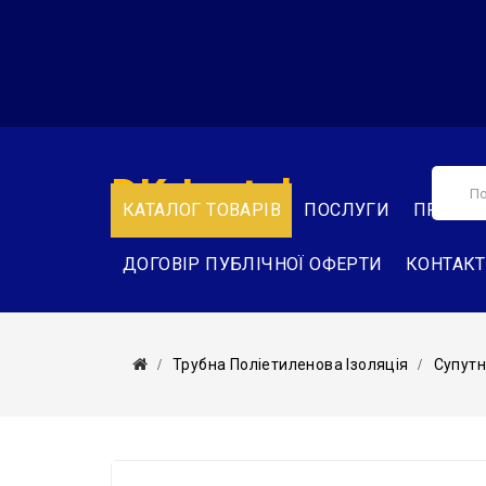
DK-Instal
КАТАЛОГ ТОВАРІВ
ПОСЛУГИ
ПРО НА
ДОГОВІР ПУБЛІЧНОЇ ОФЕРТИ
КОНТАК
Трубна Поліетиленова Ізоляція
Супутн