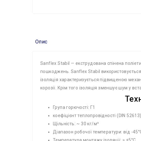
Опис
Sanflex Stabil — екструдована спінена поліет
пошкоджень. Sanflex Stabil використовується 
ізоляція характеризується підвищеною механі
корозії. Крім того ізоляція зменшує шум у вст
Техн
Група горючості: Г1
коефіцієнт теплопровідності (DIN 52613)
Щільність: ~ 30 кг/м³
Діапазон робочої температури: від -45°
Температура монтажу ізоляції: ≥ +5°C