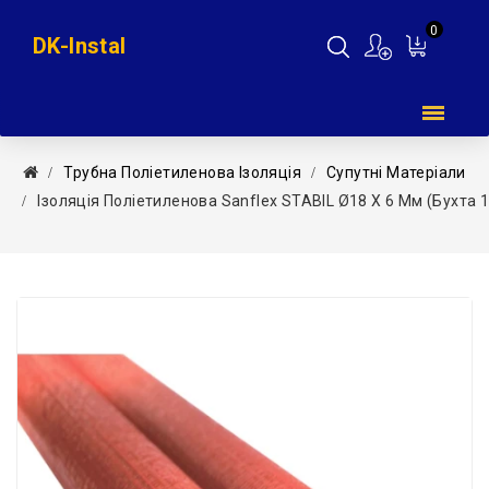
0
DK-Instal
Мій
кошик
Трубна Поліетиленова Ізоляція
Супутні Матеріали
Ізоляція Поліетиленова Sanflex STABIL Ø18 X 6 Мм (бухта