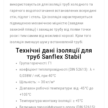
використовується для ізоляції труб холодного та
гарячого водопостачання встановлених всередині
стін, підлог і стель. Ця ізоляція характеризується
підвищеною механічною міцністю (завдяки
захисній плівці) і захищає трубу від появи точки
роси і тим самим від можливої корозії. Крім того
ізоляція зменшує шум у встановленій трубі.
Технічні дані ізоляції для
труб Sanflex Stabil
Група горючості: Г1
коефіцієнт теплопровідності (DIN 52613): λ =
0,038W / mK, при 40°C
Щільність: ~ 30 кг/м³
Діапазон робочої температури: від -45°C до
+105°C
Температура монтажу ізоляції: ≥ +5°C
Величина пародіффузного опору (DIN 52615):