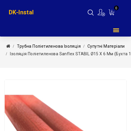
0
DK-Instal
Мій
кошик
Трубна Поліетиленова Ізоляція
Супутні Матеріали
Ізоляція Поліетиленова Sanflex STABIL Ø15 X 6 Мм (бухта