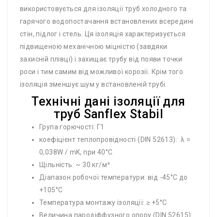
використовується для ізоляції труб холодного та
гарячого водопостачання встановлених всередині
стін, підлог і стель. Ця ізоляція характеризується
підвищеною механічною міцністю (завдяки
захисній плівці) і захищає трубу від появи точки
роси і тим самим від можливої корозії. Крім того
ізоляція зменшує шум у встановленій трубі.
Технічні дані ізоляції для
труб Sanflex Stabil
Група горючості: Г1
коефіцієнт теплопровідності (DIN 52613): λ =
0,038W / mK, при 40°C
Щільність: ~ 30 кг/м³
Діапазон робочої температури: від -45°C до
+105°C
Температура монтажу ізоляції: ≥ +5°C
Величина пародіффузного опору (DIN 52615):