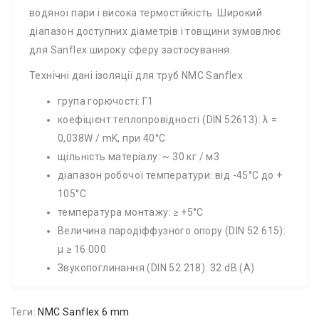
водяної пари і висока термостійкість. Широкий
діапазон доступних діаметрів і товщини зумовлює
для Sanflex широку сферу застосування.
Технічні дані ізоляції для труб NMC Sanflex
група горючості: Г1
коефіцієнт теплопровідності (DIN 52613): λ =
0,038W / mK, при 40°C
щільність матеріалу: ~ 30 кг / м3
діапазон робочої температури: від -45°C до +
105°C
температура монтажу: ≥ +5°C
Величина пародіффузного опору (DIN 52 615):
μ ≥ 16 000
Звукопоглинання (DIN 52 218): 32 dB (A)
Теги:
NMC Sanflex 6 mm