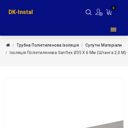
0
DK-Instal
Мій
кошик
Трубна Поліетиленова Ізоляція
Супутні Матеріали
Ізоляція Поліетиленова Sanflex Ø35 X 6 Мм (штанга 2,0 М)