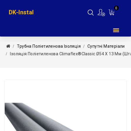
0
DK-Instal
Мій
кошик
Трубна Поліетиленова Ізоляція
Супутні Матеріали
Ізоляція Поліетиленова Climaflex®Classic Ø54 X 13 Мм (шт