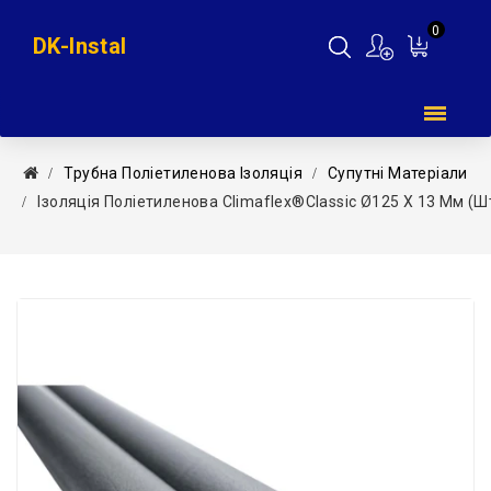
0
DK-Instal
Мій
кошик
Трубна Поліетиленова Ізоляція
Супутні Матеріали
Ізоляція Поліетиленова Climaflex®Classic Ø125 X 13 Мм (ш