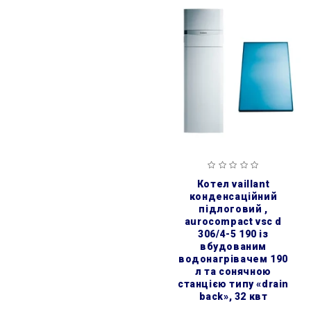
котел vaillant
конденсаційний
підлоговий ,
aurocompact vsc d
306/4-5 190 із
вбудованим
водонагрівачем 190
л та сонячною
станцією типу «drain
back», 32 квт