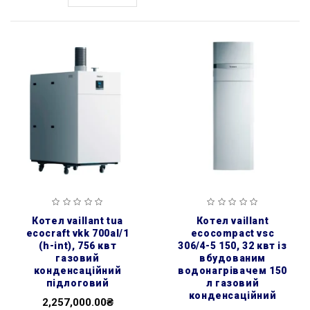
котел vaillant tua
котел vaillant
ecocraft vkk 700al/1
ecocompact vsc
(h-int), 756 квт
306/4-5 150, 32 квт із
газовий
вбудованим
конденсаційний
водонагрівачем 150
підлоговий
л газовий
конденсаційний
2,257,000.00₴