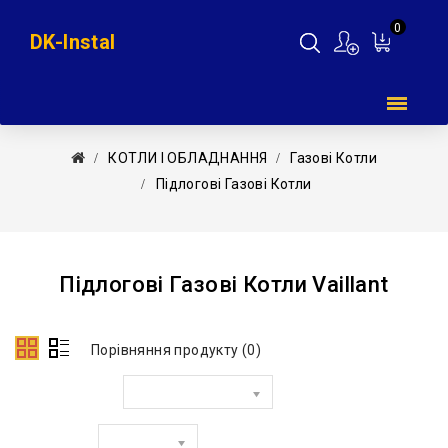
0
DK-Instal
Мій
кошик
КОТЛИ І ОБЛАДНАННЯ
Газові Котли
Підлогові Газові Котли
Підлогові Газові Котли Vaillant
Порівняння продукту (0)
Сортувати за:
Показати: