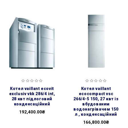
котел vaillant ecovit
котел vaillant
exclusiv vkk 286/4 int,
ecocompact vsc
28 квт підлоговий
266/4-5 150, 27 квт із
конденсаційний
вбудованим
водонагрівачем 150
192,400.00₴
л , конденсаційний
166,800.00₴