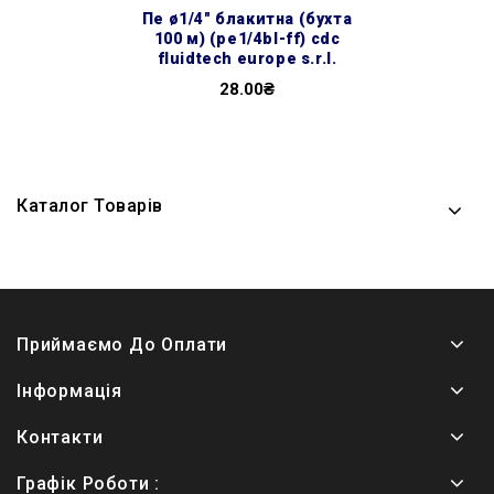
пе ø1/4″ блакитна (бухта
100 м) (pe1/4bl-ff) cdc
fluidtech europe s.r.l.
28.00₴
Каталог Товарів
Приймаємо До Оплати
Інформація
Контакти
Графік Роботи :