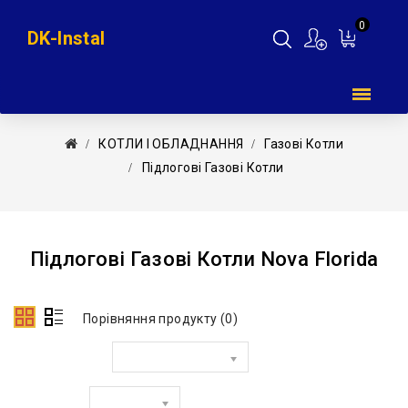
0
DK-Instal
Мій
кошик
КОТЛИ І ОБЛАДНАННЯ
Газові Котли
Підлогові Газові Котли
Підлогові Газові Котли Nova Florida
Порівняння продукту (0)
Сортувати за:
Показати: