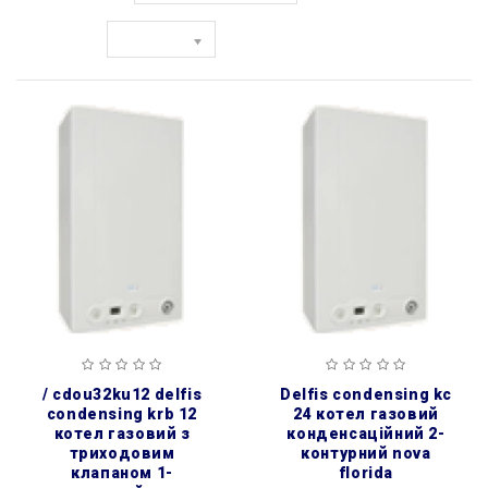
Показати:
/ cdou32ku12 delfis
delfis condensing kc
condensing krb 12
24 котел газовий
котел газовий з
конденсаційний 2-
триходовим
контурний nova
клапаном 1-
florida