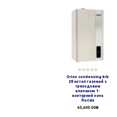
orion condensing krb
28 котел газовий з
триходовим
клапаном 1-
контурний nova
florida
65,600.00₴