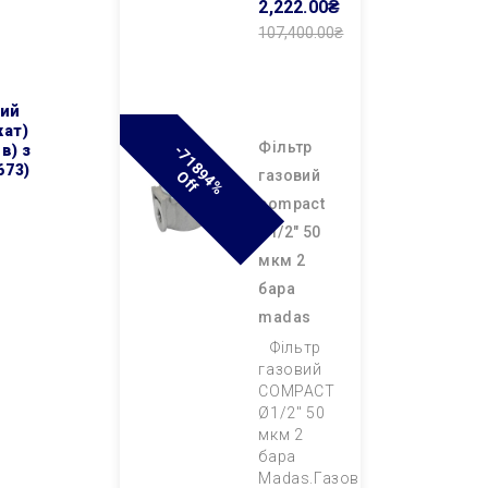
2,222.00₴
107,400.00₴
Додати В
Кошик
кат)
фільтр
-
7
1
8
9
4
%
F
 в) з
673)
газовий
O
F
compact
ø1/2″ 50
мкм 2
бара
madas
Фільтр
газовий
COMPACT
Ø1/2″ 50
мкм 2
бара
Madas.Газовий