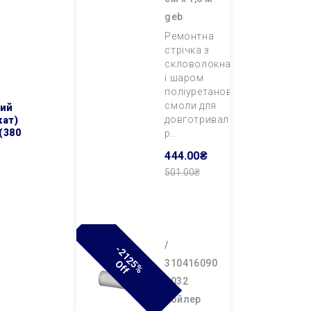
geb
Ремонтна
стрічка з
скловолокна
і шаром
поліуретанової
смоли для
довготривалого
кат)
 (380
р..
444.00₴
501.00₴
Додати В
Кошик
/
-
2
1
2
%
F
310416090
5
O
F
0032
бойлер