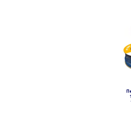
пе ø1/4″ блакитна (бухта