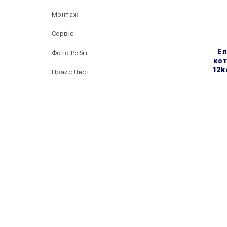
Монтаж
Сервіс
електричний настінний
Фото Робіт
кот
12k
Прайс Лист