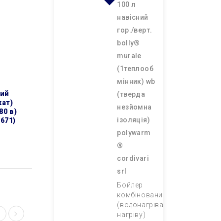
100 л
навісний
гор./верт.
bolly®
murale
(1теплооб
мінник) wb
(тверда
кат)
незйомна
80 в)
ізоляція)
671)
polywarm
®
cordivari
srl
Бойлер
комбінований
(водонагрівач непрямого
нагріву)