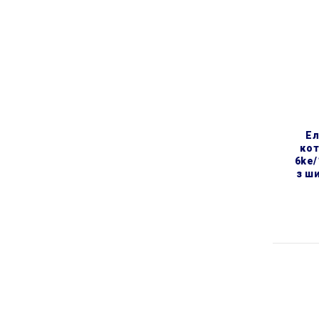
електричний настінний
кот
6ke/
з ш