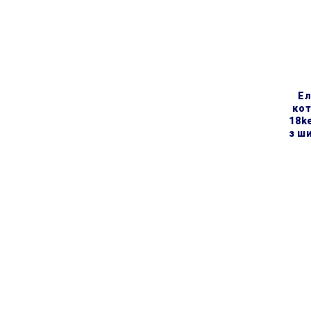
електричний настінний
кот
18ke
з ш