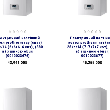
електричний настінний
ел protherm ray (скат)
котел protherm ray (с
/14 (6+6+6+6 квт), (380
28ke/14 (7+7+7+7 квт),
в) з шиною ebus
в) з шиною ebus (
(0010023676)
0010023677)
43,941.00₴
45,255.00₴