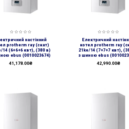
електричний настінний
ел protherm ray (скат)
котел protherm ray (с
/14 (6+6+6 квт), (380 в)
21ke/14 (7+7+7 квт), (3
иною ebus (0010023674)
з шиною ebus (0010023
41,178.00₴
42,990.00₴