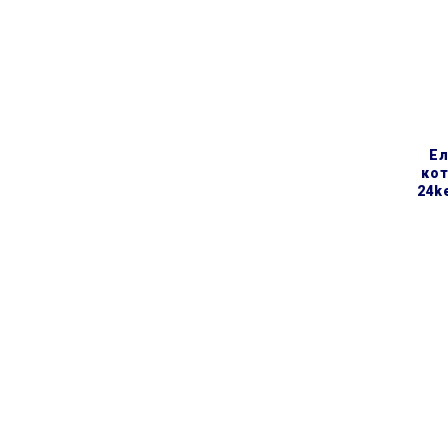
електричний настінний
кот
24ke