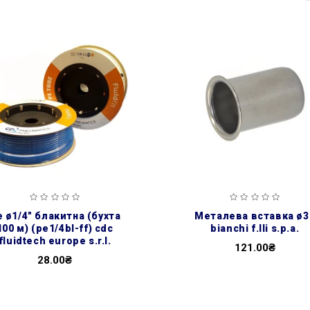
металева вставка ø32
100 м) (pe1/4bl-ff) cdc
bianchi f.lli s.p.a.
fluidtech europe s.r.l.
121.00₴
28.00₴