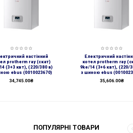
електричний настінний
ел protherm ray (скат)
котел protherm ray (с
14 (3+3 квт), (220/380 в)
9ke/14 (3+6 квт), (220/3
иною ebus (0010023670)
з шиною ebus (0010023
34,745.00₴
35,606.00₴
ПОПУЛЯРНІ ТОВАРИ