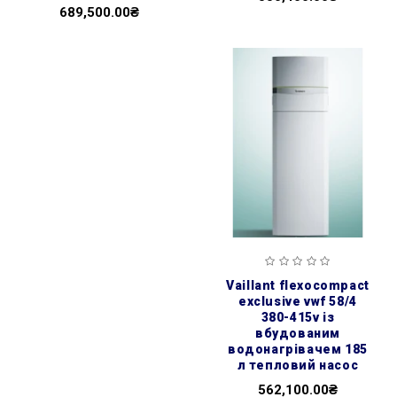
689,500.00₴
vaillant flexocompact
exclusive vwf 58/4
380-415v із
вбудованим
водонагрівачем 185
л тепловий насос
562,100.00₴