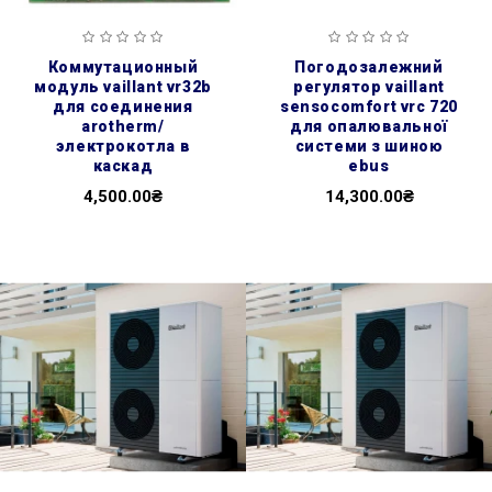
коммутационный
погодозалежний
модуль vaillant vr32b
регулятор vaillant
для соединения
sensocomfort vrс 720
arotherm/
для опалювальної
электрокотла в
системи з шиною
каскад
ebus
4,500.00₴
14,300.00₴