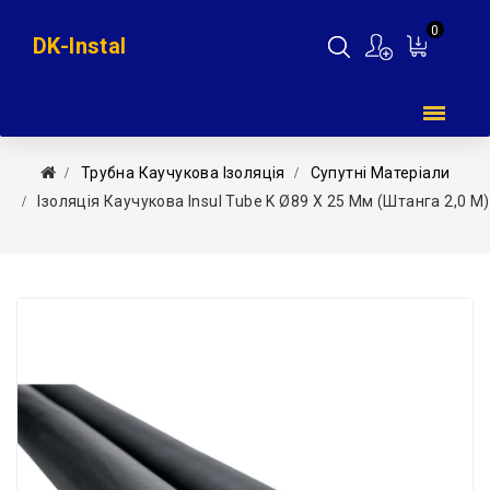
0
DK-Instal
Мій
кошик
Трубна Каучукова Ізоляція
Супутні Матеріали
Ізоляція Каучукова Insul Tube K Ø89 X 25 Мм (штанга 2,0 М