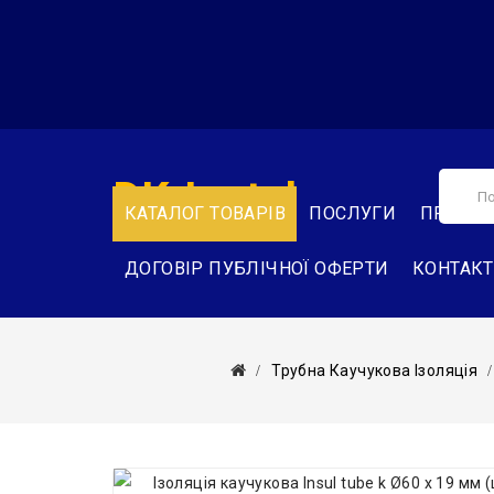
DK-Instal
КАТАЛОГ ТОВАРІВ
ПОСЛУГИ
ПРО НА
ДОГОВІР ПУБЛІЧНОЇ ОФЕРТИ
КОНТАК
Трубна Каучукова Ізоляція