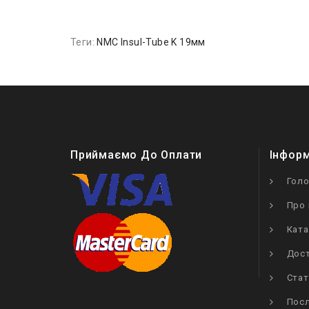
Теги:
NMC Insul-Tube K 19мм
Приймаємо До Оплати
Інфор
Гол
Про 
Ката
Дост
Стат
Посл