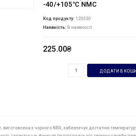
-40/+105°С NMC
Код продукту:
120330
Наявність:
В наявності
225.00₴
кількість
ДОДАТИ В КОШ
 виготовлена ​​з чорного NBR, забезпечує достатню температур
ність гарантує цю функцію протягом всього терміну служби пр