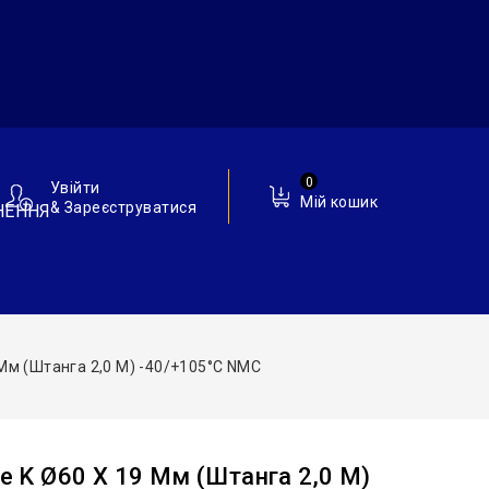
0
Увійти
Мій кошик
& Зареєструватися
НЕННЯ
9 Мм (штанга 2,0 М) -40/+105°С NMC
be K Ø60 X 19 Мм (штанга 2,0 М)