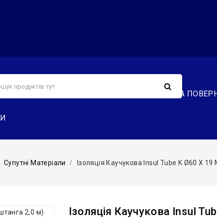
С
СЕРВІС
ДОСТАВКА ТА ОПЛАТА
ОБМІН ТА ПОВЕР
ТИ
Супутні Матеріали
Ізоляція Каучукова Insul Tube K Ø60 X 1
Ізоляція Каучукова Insul Tu