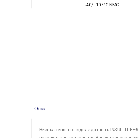
Опис
Низька теплопровідна здатність INSUL-TUBE®,
накопичення конденсату. Висока паропроник