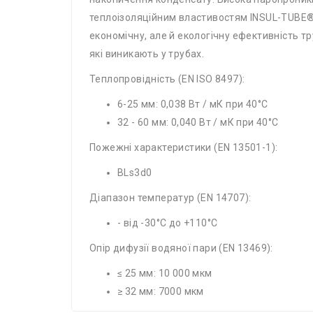
теплоізоляційним властивостям INSUL-TUBE® 
економічну, але й екологічну ефективність 
які виникають у трубах.
Теплопровідність (EN ISO 8497):
6-25 мм: 0,038 Вт / мК при 40°C
32 - 60 мм: 0,040 Вт / мК при 40°C
Пожежні характеристики (EN 13501-1):
BLs3d0
Діапазон температур (EN 14707):
- від -30°C до +110°C
Опір дифузії водяної пари (EN 13469):
≤ 25 мм: 10 000 мкм
≥ 32 мм: 7000 мкм