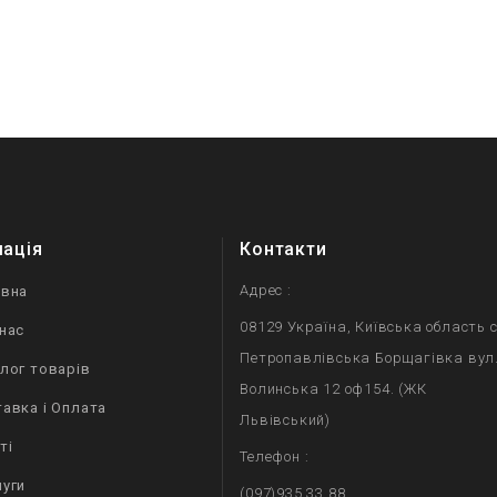
мація
Контакти
Адрес :
овна
08129 Україна, Київська область с
нас
Петропавлівська Борщагівка вул
лог товарів
Волинська 12 оф154. (ЖК
авка і Оплата
Львівський)
ті
Телефон :
уги
(097)935 33 88