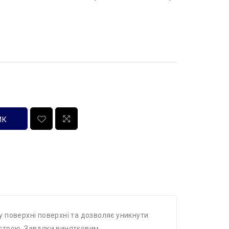
ИК
у поверхні поверхні та дозволяє уникнути
истрою. Завдяки винятковим