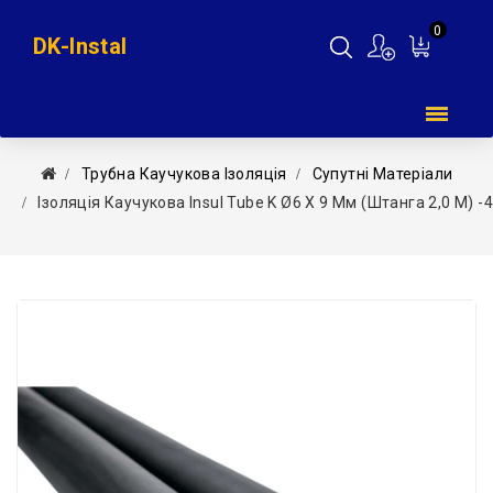
0
DK-Instal
Мій
кошик
Трубна Каучукова Ізоляція
Супутні Матеріали
Ізоляція Каучукова Insul Tube K Ø6 X 9 Мм (штанга 2,0 М) 