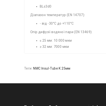
BLs3d0
Діапазон температур (EN 14707):
- від -30°C до +110°C
Опір дифузії водяної пари (EN 13469):
≤ 25 мм: 10 000 мкм
≥ 32 мм: 7000 мкм
Теги:
NMC Insul-Tube K 25мм