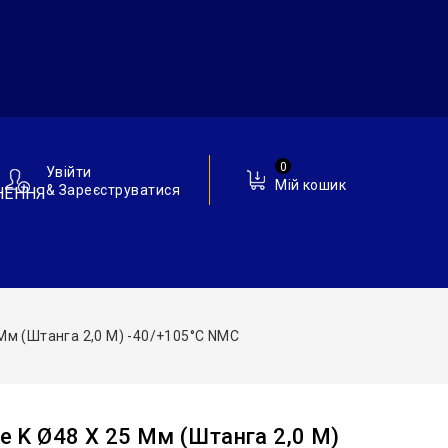
0
Увійти
Мій кошик
& Зареєструватися
НЕННЯ
5 Мм (штанга 2,0 М) -40/+105°С NMC
be K Ø48 X 25 Мм (штанга 2,0 М)