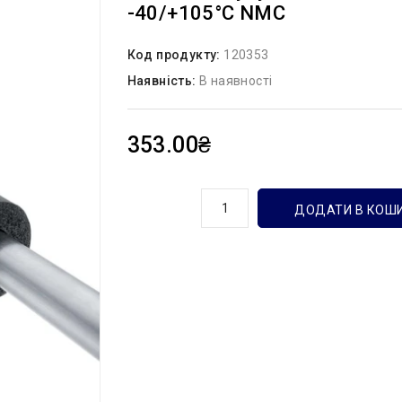
-40/+105°С NMC
Код продукту:
120353
Наявність:
В наявності
353.00₴
кількість
ДОДАТИ В КОШ