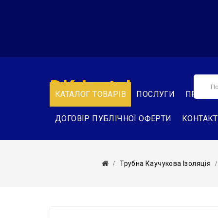
DK-Instal
КАТАЛОГ ТОВАРІВ
ПОСЛУГИ
ПРО НА
ДОГОВІР ПУБЛІЧНОЇ ОФЕРТИ
КОНТАК
Трубна Каучукова Ізоляція