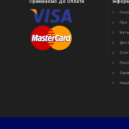
Приймаємо До Оплати
Інфор
Гол
Про 
Ката
Дост
Стат
Посл
Серв
Наші