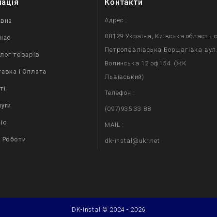
мація
Контакти
Адрес :
овна
08129 Україна, Київська область с
нас
Петропавлівська Борщагівка вул
лог товарів
Волинська 12 оф154. (ЖК
авка і Оплата
Львівський)
ті
Телефон :
уги
(097)935 33 88
іс
MAIL :
 Роботи
dk-instal@ukr.net
DK-Instal © 2024 - 2026