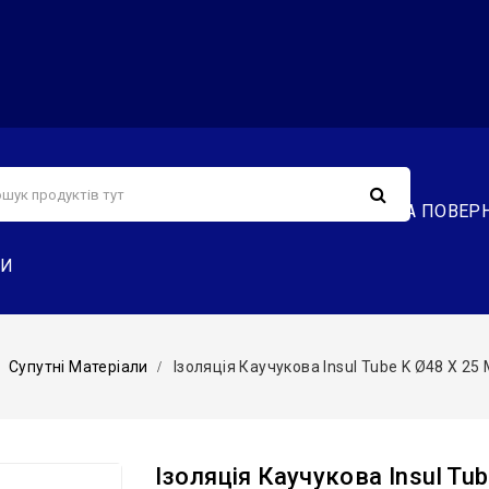
С
СЕРВІС
ДОСТАВКА ТА ОПЛАТА
ОБМІН ТА ПОВЕР
ТИ
Супутні Матеріали
Ізоляція Каучукова Insul Tube K Ø48 X 2
Ізоляція Каучукова Insul Tu