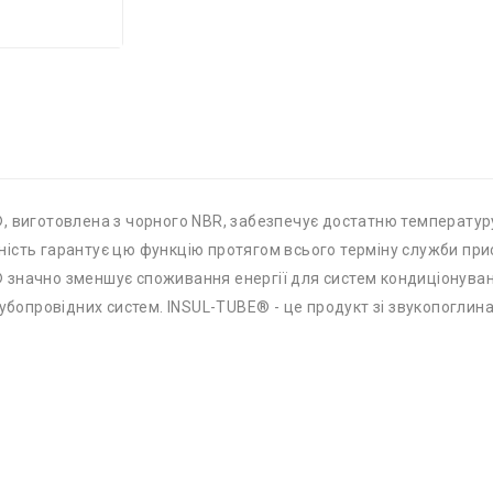
 виготовлена ​​з чорного NBR, забезпечує достатню температур
ність гарантує цю функцію протягом всього терміну служби пр
значно зменшує споживання енергії для систем кондиціонуванн
трубопровідних систем. INSUL-TUBE® - це продукт зі звукопогл