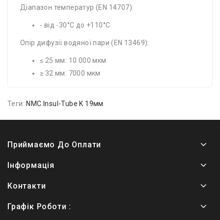
Діапазон температур (EN 14707):
- від -30°C до +110°C
Опір дифузії водяної пари (EN 13469):
≤ 25 мм: 10 000 мкм
≥ 32 мм: 7000 мкм
Теги:
NMC Insul-Tube K 19мм
Приймаємо До Оплати
Інформація
Контакти
Графік Роботи :