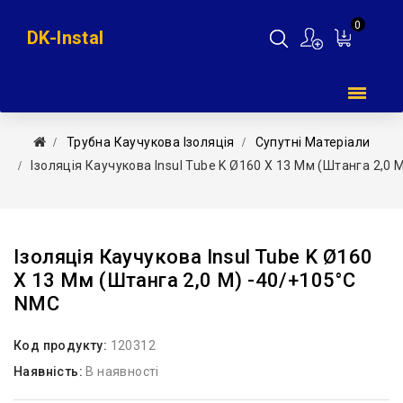
0
DK-Instal
Мій
кошик
Трубна Каучукова Ізоляція
Супутні Матеріали
Ізоляція Каучукова Insul Tube K Ø160 X 13 Мм (штанга 2,0 
Ізоляція Каучукова Insul Tube K Ø160
X 13 Мм (штанга 2,0 М) -40/+105°С
NMC
Код продукту:
120312
Наявність:
В наявності