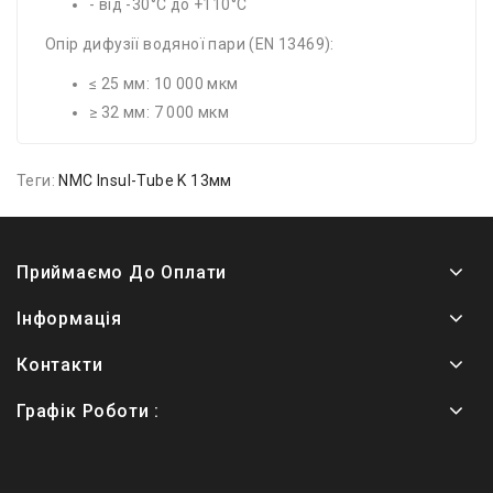
- від -30°C до +110°C
Опір дифузії водяної пари (EN 13469):
≤ 25 мм: 10 000 мкм
≥ 32 мм: 7 000 мкм
Теги:
NMC Insul-Tube K 13мм
Приймаємо До Оплати
Інформація
Контакти
Графік Роботи :