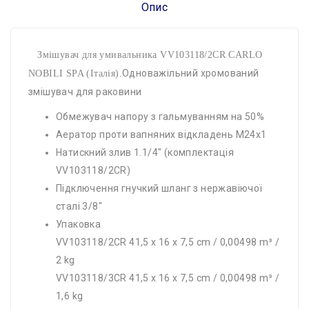
Опис
Змішувач для умивальника VV103118/2CR CARLO
Одноважільний хромований
NOBILI SPA (Італія).
змішувач для раковини
Обмежувач напору з гальмуванням на 50%
Аератор проти вапняних відкладень M24x1
Натискний злив 1.1/4" (комплектація
VV103118/2CR)
Підключення гнучкий шланг з нержавіючої
сталі 3/8"
Упаковка
VV103118/2CR 41,5 x 16 x 7,5 cm / 0,00498 m³ /
2 kg
VV103118/3CR 41,5 x 16 x 7,5 cm / 0,00498 m³ /
1,6 kg