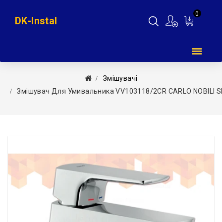
0
DK-Instal
Мій
кошик
Змішувачі
Змішувач Для Умивальника VV103118/2CR CARLO NOBILI SP