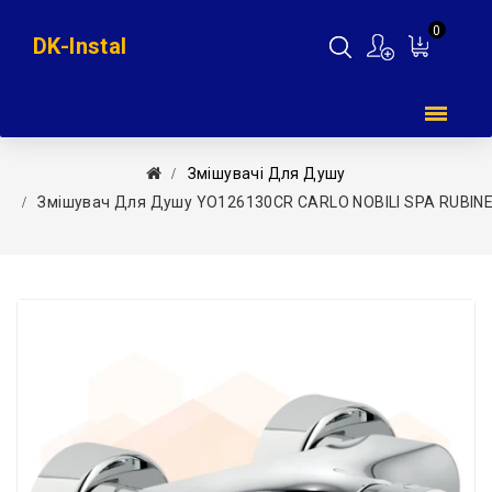
0
DK-Instal
Мій
кошик
Змішувачі Для Душу
Змішувач Для Душу YO126130CR CARLO NOBILI SPA RUBIN