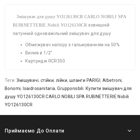
Змішувач для душу YO126130CR CARLO NOBILI SPA
зовнішній
RUBINETTERIE.Nobili YO126130CR
латунний одноважільний змішувач для душу
Обмежувач напору з гальмуванням на 50%
Вилив ø 1/2”
Картридж RCR350
Теги:
Змішувачі
,
стійки
,
лійки
,
шланги PARIGI
,
Albetroni
,
Bonomi
,
Isaidrosanitaria
,
Grupponobili. Купити змішувач для
душу YO126130CR CARLO NOBILI SPA RUBINETTERIE Nobili
YO126130CR
Приймаємо До Оплати