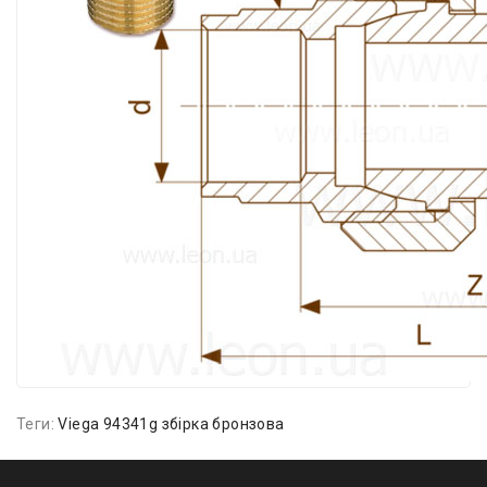
Теги:
Viega 94341g збірка бронзова