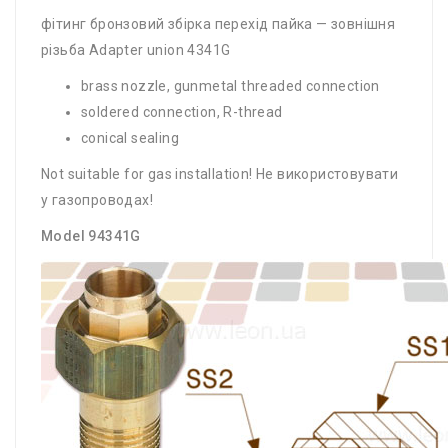
фітинг бронзовий збірка перехід пайка — зовнішня
різьба Adapter union 4341G
brass nozzle, gunmetal threaded connection
soldered connection, R-​thread
conical sealing
Not suitable for gas installation! Не використовувати
у газопроводах!
Model 94341G