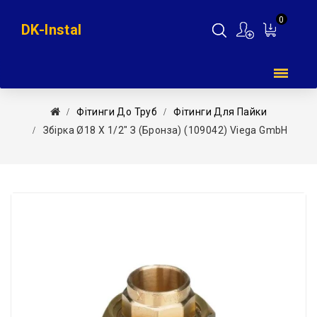
0
DK-Instal
Мій
кошик
Фітинги До Труб
Фітинги Для Пайки
Збірка Ø18 Х 1/2″ З (бронза) (109042) Viega GmbH