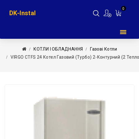
0
DK-Instal
Мій
кошик
КОТЛИ І ОБЛАДНАННЯ
Газові Котли
VIRGO CTFS 24 Котел Газовий (турбо) 2-Контурний (2 Теп