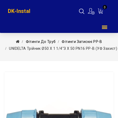
0
DK-Instal
Мій
кошик
Фітинги До Труб
Фітинги Затискні PP-B
UNIDELTA Трійник Ø50 Х 1 1/4″З Х 50 PN16 PP-B (УФ Захист)