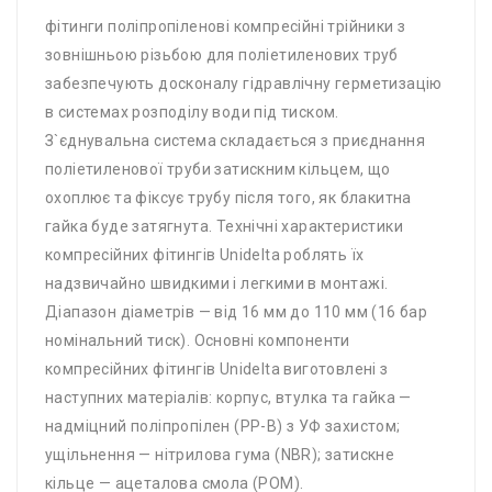
фітинги поліпропіленові компресійні трійники з
зовнішньою різьбою для поліетиленових труб
забезпечують досконалу гідравлічну герметизацію
в системах розподілу води під тиском.
З`єднувальна система складається з приєднання
поліетиленової труби затискним кільцем, що
охоплює та фіксує трубу після того, як блакитна
гайка буде затягнута. Технічні характеристики
компресійних фітингів Unidelta роблять їх
надзвичайно швидкими і легкими в монтажі.
Діапазон діаметрів — від 16 мм до 110 мм (16 бар
номінальний тиск). Основні компоненти
компресійних фітингів Unidelta виготовлені з
наступних матеріалів: корпус, втулка та гайка —
надміцний поліпропілен (PP-B) з УФ захистом;
ущільнення — нітрилова гума (NBR); затискне
кільце — ацеталова смола (POM).