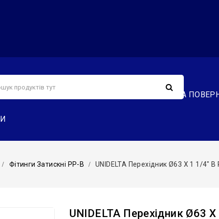
С
СЕРВІС
ДОСТАВКА ТА ОПЛАТА
ОБМІН ТА ПОВЕР
ТИ
Фітинги Затискні PP-B
UNIDELTA Перехідник Ø63 Х 1 1/4″ В
UNIDELTA Перехідник Ø63 Х 