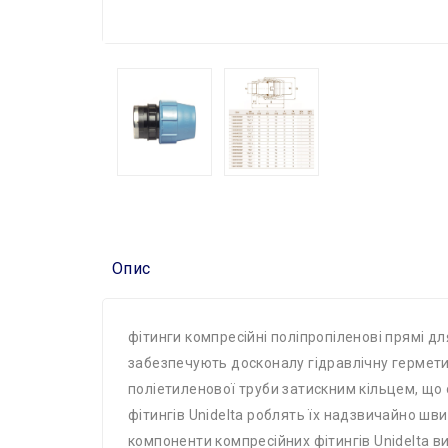
Опис
фітинги компресійні поліпропіленові прямі д
забезпечують досконалу гідравлічну гермети
поліетиленової труби затискним кільцем, що о
фітингів Unidelta роблять їх надзвичайно шви
компоненти компресійних фітингів Unidelta ви