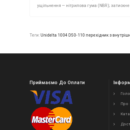
ущільнення — нітрилова гума (NBR); затискне
Теги:
Unidelta 1004 D50-110 перехідник з внутрі
Приймаємо До Оплати
Інфор
Гол
Про 
Ката
Дост