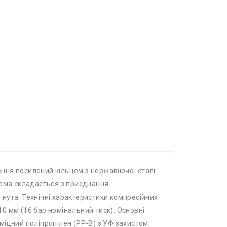
ення посилений кільцем з нержавіючої сталі
тема складається з приєднання
ягнута. Технічні характеристики компресійних
10 мм (16 бар номінальний тиск). Основні
дміцний поліпропілен (PP-B) з УФ захистом;