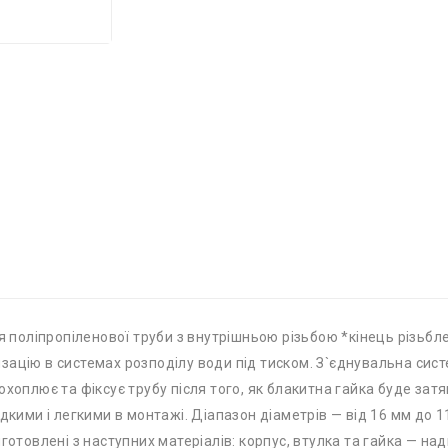
ля поліпропіленової труби з внутрішньою різьбою *кінець різьбл
зацію в системах розподілу води під тиском. З`єднувальна сис
хоплює та фіксує трубу після того, як блакитна гайка буде зат
дкими і легкими в монтажі. Діапазон діаметрів — від 16 мм до 1
готовлені з наступних матеріалів: корпус, втулка та гайка — на