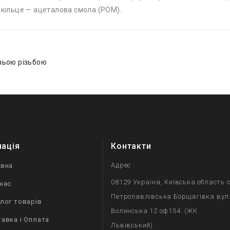
 кільце — ацеталова смола (POM).
шньою різьбою
мація
Контакти
Адрес :
овна
08129 Україна, Київська область с
нас
Петропавлівська Борщагівка вул
лог товарів
Волинська 12 оф154. (ЖК
авка і Оплата
Львівський)