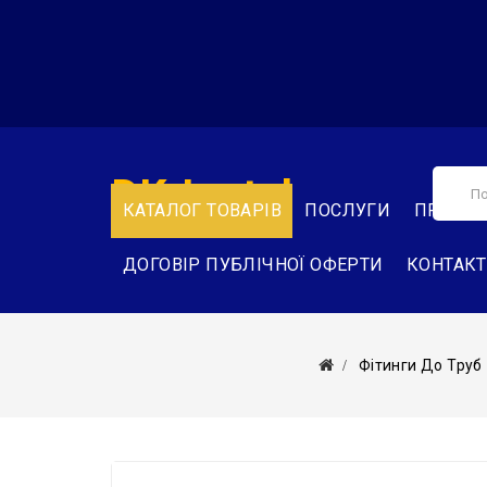
DK-Instal
КАТАЛОГ ТОВАРІВ
ПОСЛУГИ
ПРО НА
ДОГОВІР ПУБЛІЧНОЇ ОФЕРТИ
КОНТАК
Фітинги До Труб