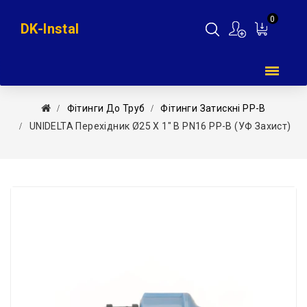
0
DK-Instal
Мій
кошик
Фітинги До Труб
Фітинги Затискні PP-B
UNIDELTA Перехідник Ø25 Х 1″ В PN16 PP-B (УФ Захист)