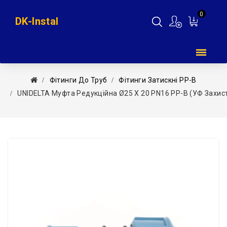
0
DK-Instal
Мій
кошик
Фітинги До Труб
Фітинги Затискні PP-B
UNIDELTA Муфта Редукційна Ø25 Х 20 PN16 PP-B (УФ Захис