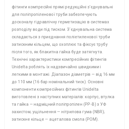
фітинги компресійні прямі редукційні з'єднувальні
для поліпропіленової труби забезпечують
досконалу гідравлічну герметизацію в системах
розподілу води під тиском. З`єднувальна система
складається з приєднання поліетиленової труби
затискним кільцем, що охоплює та фіксує трубу
після того, як блакитна гайка буде затягнута.
Технічні характеристики компресійних фітингів
Unidelta роблять їх надзвичайно швидкими і
легкими в монтажі. Діапазон діаметрів — від 16 мм
до 110 мм (16 бар номінальний тиск). Основні
компоненти компресійних фітингів Unidelta
виготовлені з наступних матеріалів: корпус, втулка
та гайка — надміцний поліпропілен (PP-B) з УФ
захистом; ущільнення — нітрилова гума (NBR);
затискне кільце — ацеталова смола (POM).