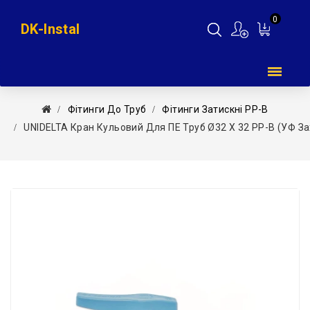
0
DK-Instal
Мій
кошик
Фітинги До Труб
Фітинги Затискні PP-B
UNIDELTA Кран Кульовий Для ПЕ Труб Ø32 X 32 PP-B (УФ За