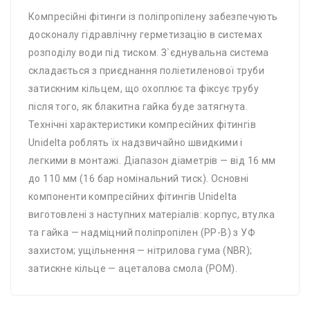
Компресійні фітинги із поліпропілену забезпечують
досконалу гідравлічну герметизацію в системах
розподілу води під тиском. З`єднувальна система
складається з приєднання поліетиленової труби
затискним кільцем, що охоплює та фіксує трубу
після того, як блакитна гайка буде затягнута.
Технічні характеристики компресійних фітингів
Unidelta роблять їх надзвичайно швидкими і
легкими в монтажі. Діапазон діаметрів — від 16 мм
до 110 мм (16 бар номінальний тиск). Основні
компоненти компресійних фітингів Unidelta
виготовлені з наступних матеріалів: корпус, втулка
та гайка — надміцний поліпропілен (PP-B) з УФ
захистом; ущільнення — нітрилова гума (NBR);
затискне кільце — ацеталова смола (POM).