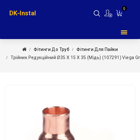
0
DK-Instal
Мій
кошик
Фітинги До Труб
Фітинги Для Пайки
Трійник Редукційний Ø35 Х 15 Х 35 (мідь) (107291) Viega 