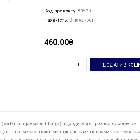
Код продукту:
83523
Наявність:
В наявності
460.00₴
кількість
ДОДАТИ В КОШ
water compression fittings) підходить для розподілу рідин, які,
ідні та промислові системи є ідеальними сферами застосування
ння, кондиціювання повітря та розподіл питної води. Фітинг о