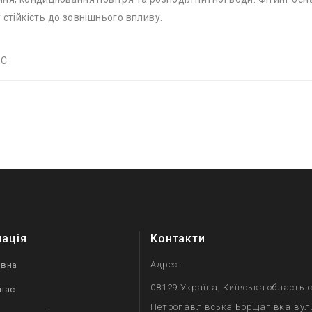
 стійкість до зовнішнього впливу.
°C
мація
Контакти
Адрес :
овна
08129 Україна, Київська область с
нас
Петропавлівська Борщагівка вул