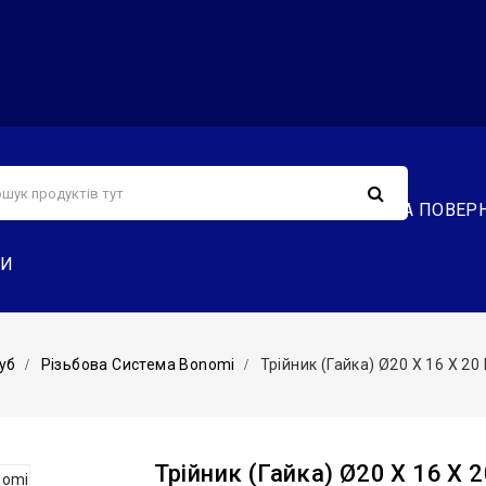
С
СЕРВІС
ДОСТАВКА ТА ОПЛАТА
ОБМІН ТА ПОВЕР
ТИ
уб
Різьбова Система Bonomi
Трійник (гайка) Ø20 Х 16 Х 20 
Трійник (гайка) Ø20 Х 16 Х 2