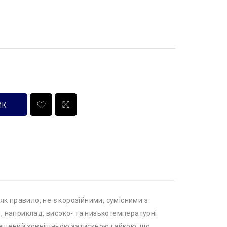
ИК
 як правило, не є корозійними, сумісними з
, наприклад, високо- та низькотемпературні
снащений зовнішньою затискною гайкою, що