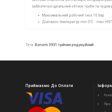
забезпечує ідеальний обтиск труби та чудову
Максимальний робочий тиск 10 бар
Діапазон температур min 0°C - max +95
Теги:
Bonomi 3931 трійник редукційний
Приймаємо До Оплати
Інфор
Гол
Про 