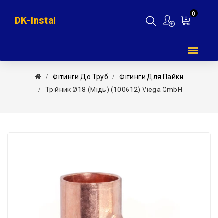
0
DK-Instal
Мій
кошик
Фітинги До Труб
Фітинги Для Пайки
Трійник Ø18 (мідь) (100612) Viega GmbH