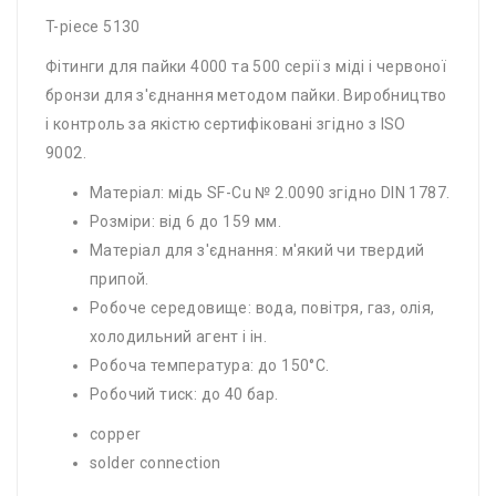
T-​piece 5130
Фітинги для пайки 4000 та 500 серії з міді і червоної
бронзи для з'єднання методом пайки. Виробництво
і контроль за якістю сертифіковані згідно з ISO
9002.
Матеріал: мідь SF-Cu № 2.0090 згідно DIN 1787.
Розміри: від 6 до 159 мм.
Матеріал для з'єднання: м'який чи твердий
припой.
Робоче середовище: вода, повітря, газ, олія,
холодильний агент і ін.
Робоча температура: до 150°С.
Робочий тиск: до 40 бар.
copper
solder connection