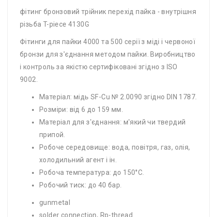
фітинг бронзовий трійник перехід пайка - внутрішня
різьба T-​piece 4130G
Фітинги для пайки 4000 та 500 серії з міді і червоної
бронзи для з'єднання методом пайки. Виробництво
і контроль за якістю сертифіковані згідно з ISO
9002.
Матеріал: мідь SF-Cu № 2.0090 згідно DIN 1787.
Розміри: від 6 до 159 мм.
Матеріал для з'єднання: м'який чи твердий
припой.
Робоче середовище: вода, повітря, газ, олія,
холодильний агент і ін.
Робоча температура: до 150°С.
Робочий тиск: до 40 бар.
gunmetal
solder connection, Rp-​thread