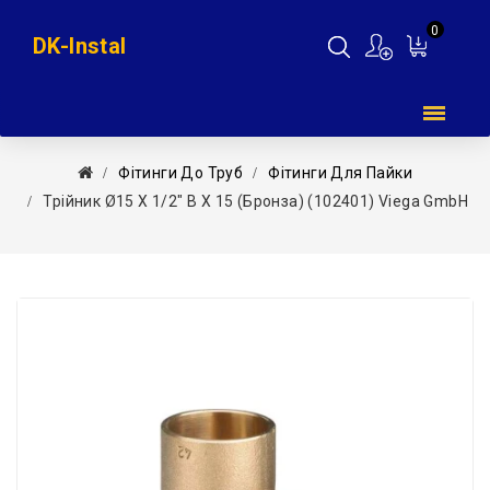
0
DK-Instal
Мій
кошик
Фітинги До Труб
Фітинги Для Пайки
Трійник Ø15 Х 1/2″ В Х 15 (бронза) (102401) Viega GmbH