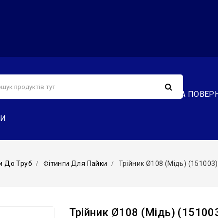
С
СЕРВІС
ДОСТАВКА ТА ОПЛАТА
ОБМІН ТА ПОВЕР
ТИ
и До Труб
Фітинги Для Пайки
Трійник Ø108 (мідь) (151003
Трійник Ø108 (мідь) (15100