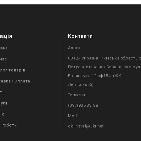
мація
Контакти
Адрес :
овна
08129 Україна, Київська область с
нас
Петропавлівська Борщагівка вул
лог товарів
Волинська 12 оф154. (ЖК
авка і Оплата
Львівський)
ті
Телефон :
уги
(097)935 33 88
іс
MAIL :
 Роботи
dk-instal@ukr.net