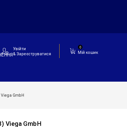
0
Увійти
Мій кошик
& Зареєструватися
НЕННЯ
) Viega GmbH
3) Viega GmbH