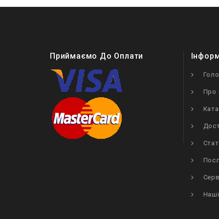
Приймаємо До Оплати
Інфор
Гол
Про 
Ката
Дост
Стат
Посл
Серв
Наші