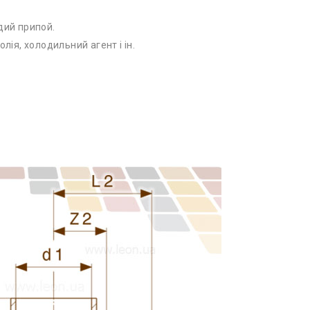
дий припой.
лія, холодильний агент і ін.