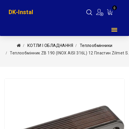
0
DK-Instal
Мій
кошик
КОТЛИ І ОБЛАДНАННЯ
Теплообмінники
Теплообмінник ZB 190 (INOX AISI 316L) 12 Пластин Zilmet S.