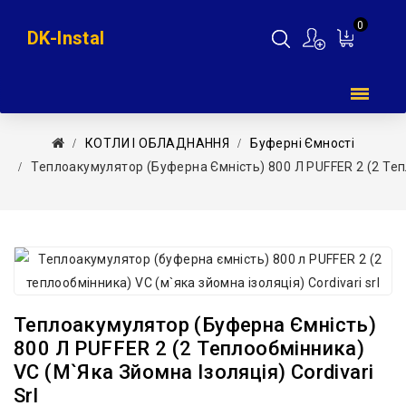
0
DK-Instal
Мій
кошик
КОТЛИ І ОБЛАДНАННЯ
Буферні Ємності
Теплоакумулятор (буферна Ємність) 800 Л PUFFER 2 (2 Тепл
Теплоакумулятор (буферна Ємність)
800 Л PUFFER 2 (2 Теплообмінника)
VС (м`яка Зйомна Ізоляція) Cordivari
Srl