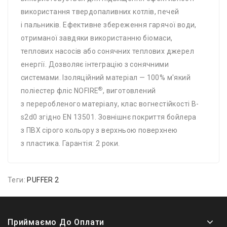
використання твердопаливних котлів, печей
і пальників. Ефективне збереження гарячої води,
отриманої завдяки використанню біомаси,
теплових насосів або сонячних теплових джерел
енергії. Дозволяє інтеграцію з сонячними
системами. Ізоляційний матеріал — 100% м'який
®
поліестер фліс NOFIRE
, виготовлений
з переробленого матеріалу, клас вогнестійкості B-
s2d0 згідно EN 13501. Зовнішнє покриття бойлера
з ПВХ сірого кольору з верхньою поверхнею
з пластика. Гарантія: 2 роки.
Теги:
PUFFER 2
Приймаємо До Оплати